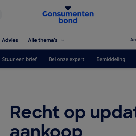
Homepage van de Consumentenbond
h Advies
Alle thema's
Ac
Stuur een brief
Bel onze expert
Bemiddeling
Recht op update
aankoop