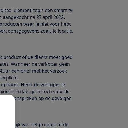
gitaal element zoals een smart-tv
n aangekocht ná 27 april 2022.
 producten waar je niet voor hebt
 persoonsgegevens zoals je locatie,
et product of de dienst moet goed
dates. Wanneer de verkoper geen
tuur een brief met het verzoek
verplicht.
e updates. Heeft de verkoper je
voert? En kies je er toch voor de
t meer aanspreken op de gevolgen
afhankelijk van het product of de