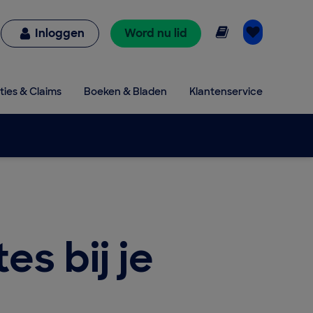
Online lezen
Inloggen
Word nu lid
ties & Claims
Boeken & Bladen
Klantenservice
s bij je