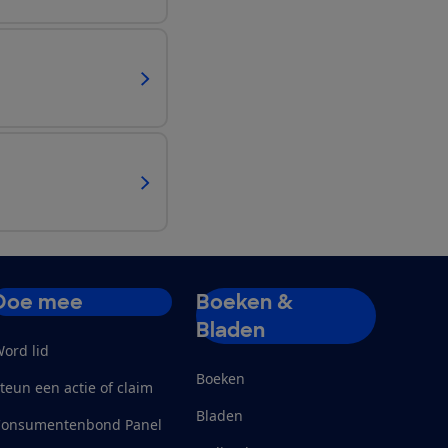
Doe mee
Boeken &
Bladen
ord lid
Boeken
teun een actie of claim
Bladen
Consumentenbond Panel