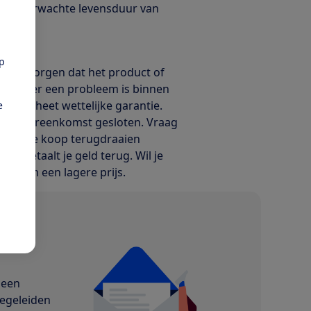
. De verwachte levensduur van
pp
 moet zorgen dat het product of
kt. Als er een probleem is binnen
. Dit heet wettelijke garantie.
e
koopovereenkomst gesloten. Vraag
kun je de koop terugdraaien
er betaalt je geld terug. Wil je
gen om een lagere prijs.
geen
begeleiden