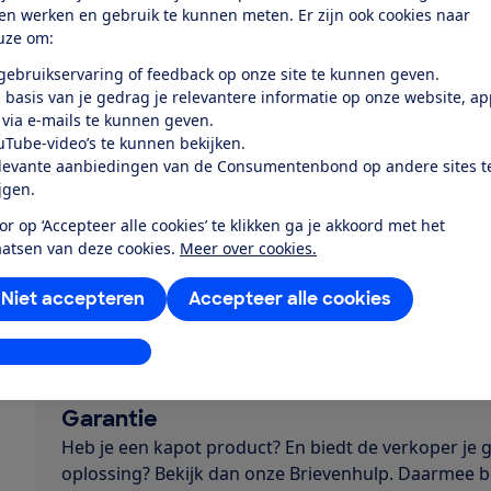
dienst en welke verwachtingen je hiervan mag hebben
ten werken en gebruik te kunnen meten. Er zijn ook cookies naar
een product speelt hierbij een rol.
uze om:
Garantie
 gebruikservaring of feedback op onze site te kunnen geven.
 basis van je gedrag je relevantere informatie op onze website, a
Hoe zit het met de garantie op software? De verkoper
 via e-mails te kunnen geven.
de digitale dienst werkt zolang je deze normaal gebrui
uTube-video’s te kunnen bekijken.
de verwachte levensduur moet de verkoper het oplossen
levante aanbiedingen van de Consumentenbond op andere sites t
ijgen.
Ga in gesprek met de verkoper. Je hebt met hem een 
hem het probleem op te lossen. Doet hij dit niet, dan 
or op ‘Accepteer alle cookies’ te klikken ga je akkoord met het
(ontbinden). Je geeft het product dan terug en de verkop
aatsen van deze cookies.
Meer over cookies.
het slechte product toch liever houden? Dan kun je vra
Niet accepteren
Accepteer alle cookies
Voorbeeldbrief
stellingen aanpassen
Garantie
Heb je een kapot product? En biedt de verkoper je 
oplossing? Bekijk dan onze Brievenhulp. Daarmee 