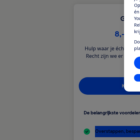
Op
én
Geld 
Yo
Re
kr
€
8,-
per
Do
Hulp waar je écht verd
pl
Recht zijn we er voor je
vra
In
Kies lid
De belangrijkste voordele
inbegrepen:
Overstappen, bespar