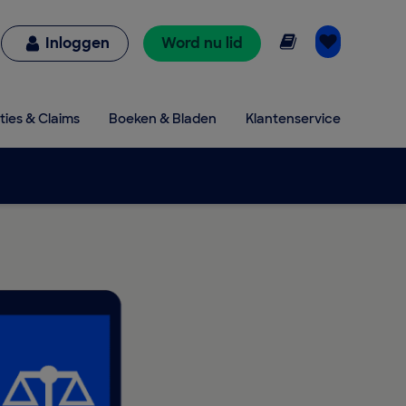
Online lezen
Inloggen
Word nu lid
ties & Claims
Boeken & Bladen
Klantenservice