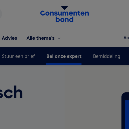
Homepage van de Consumentenbond
h Advies
Alle thema's
Ac
Stuur een brief
Bel onze expert
Bemiddeling
sch