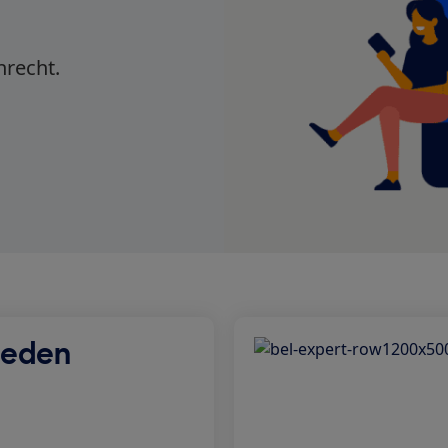
nrecht.
 leden