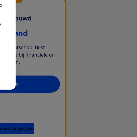
pp
 Vertrouwd
e
r maand
 lidmaatschap. Best
n hulp bij financiële en
e vragen.
maatschap
en en vergelijken