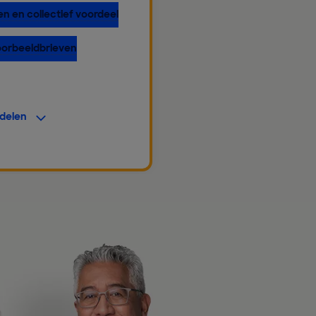
n en collectief voordeel
voorbeeldbrieven
rdelen