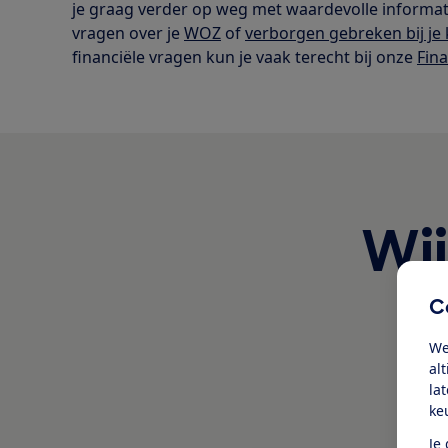
je graag verder op weg met waardevolle informati
vragen over je
WOZ
of
verborgen gebreken bij j
financiële vragen kun je vaak terecht bij onze
Fin
Wij
C
We
al
la
ke
Je