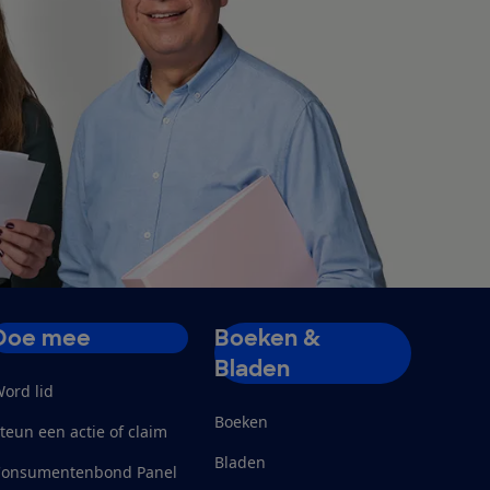
Doe mee
Boeken &
Bladen
ord lid
Boeken
teun een actie of claim
Bladen
Consumentenbond Panel