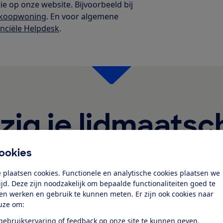
e op onze website. Bijvoorbeeld bij
e koopwoning
. En voor algemene
anciële Helpdesk
.
zig je lidmaats
En kies het pakket dat het beste bij je past
ookies
Bespaar
 plaatsen cookies. Functionele en analytische cookies plaatsen we
10%
tijd. Deze zijn noodzakelijk om bepaalde functionaliteiten goed te
Maand
Jaar
ten werken en gebruik te kunnen meten. Er zijn ook cookies naar
uze om:
 gebruikservaring of feedback op onze site te kunnen geven.
Meeste