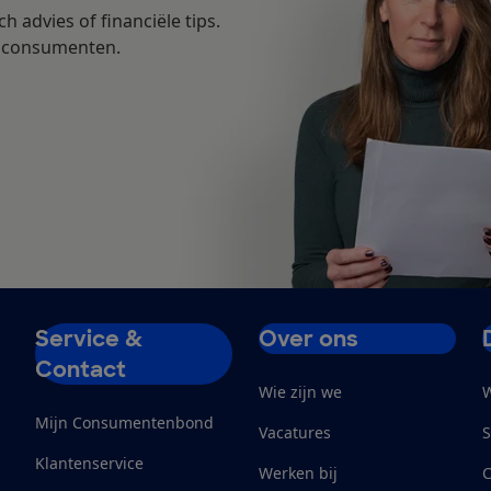
h advies of financiële tips.
n consumenten.
.
Service &
Over ons
Contact
Wie zijn we
W
Mijn Consumentenbond
Vacatures
S
Klantenservice
Werken bij