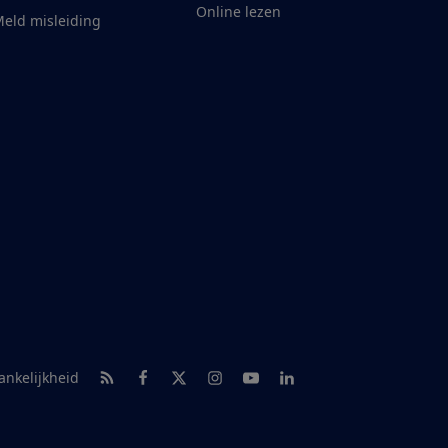
Online lezen
eld misleiding
RSS-feed nieuws
Facebook
Twitter
Instagram
Youtube
LinkedIn
ankelijkheid