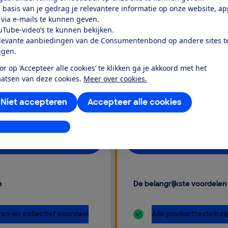
 basis van je gedrag je relevantere informatie op onze website, a
 via e-mails te kunnen geven.
& Recht
Volledig &
uTube-video’s te kunnen bekijken.
levante aanbiedingen van de Consumentenbond op andere sites t
ijgen.
€
 maand
9,50
pe
or op ‘Accepteer alle cookies’ te klikken ga je akkoord met het
er mee komt. Met Geld &
Het meest complete
aatsen van deze cookies.
Meer over cookies.
 financiële en juridische
beoordeelde producten e
Niet accepteren
Accepteer alle cookies
gen.
juridisch
stellingen aanpassen
maatschap
Kies lid
n
De belangrijkste voordelen
inbegrepen:
en en collectief voordeel
Alle producttests inzi