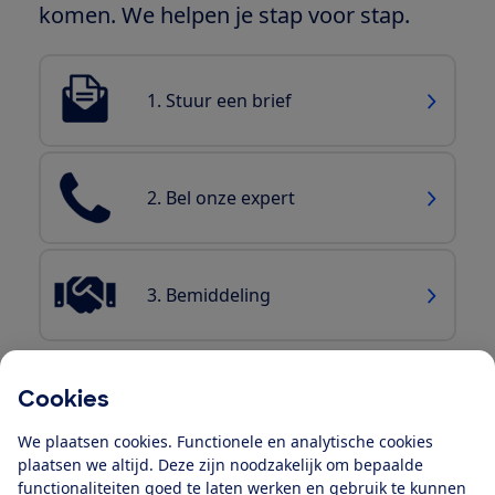
komen. We helpen je stap voor stap.
1. Stuur een brief
2. Bel onze expert
3. Bemiddeling
Cookies
Blijf op de hoogte
We plaatsen cookies. Functionele en analytische cookies
Ontvang nieuws, acties en tips in je mailbox. In onze
plaatsen we altijd. Deze zijn noodzakelijk om bepaalde
functionaliteiten goed te laten werken en gebruik te kunnen
privacyverklaring
lees je hoe we omgaan met je