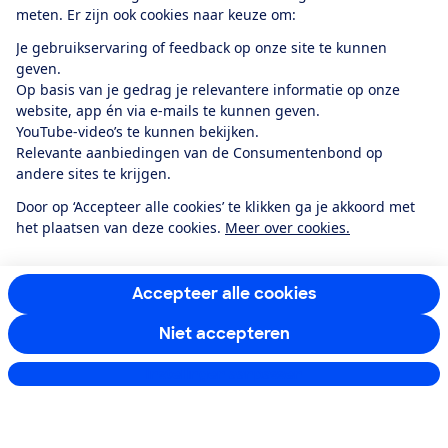
meten. Er zijn ook cookies naar keuze om:
persoonsgegevens en e-mails voor je personaliseren.
Je gebruikservaring of feedback op onze site te kunnen
E-mailadres
geven.
Op basis van je gedrag je relevantere informatie op onze
website, app én via e-mails te kunnen geven.
YouTube-video’s te kunnen bekijken.
Relevante aanbiedingen van de Consumentenbond op
Ik meld me aan
andere sites te krijgen.
Door op ‘Accepteer alle cookies’ te klikken ga je akkoord met
het plaatsen van deze cookies.
Meer over cookies.
Service & Contact
Accepteer alle cookies
Over ons
Niet accepteren
Doe mee
Instellingen aanpassen
Boeken & Bladen