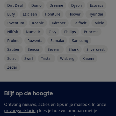
Dirt Devil
Domo
Dreame
Dyson
Ecovacs
Eufy
Eziclean
Honiture
Hoover
Hyundai
Inventum
Koenic
Kärcher
Leifheit
Miele
Nilfisk
Numatic
Olvy
Philips
Princess
Proline
Rowenta
Samako
Samsung
Sauber
Sencor
Severin
Shark
Silvercrest
Solac
Swirl
Tristar
Wisberg
Xiaomi
Zedar
Blijf op de hoogte
Ontvang nieuws, acties en tips in je mailbox. In onze
privacyverklaring
lees je hoe we omgaan met je