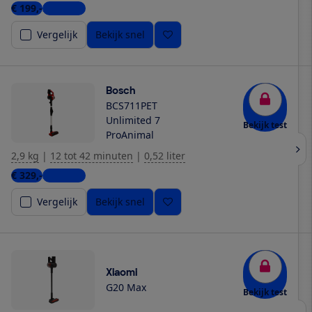
€ 199,-
2 winkels
Vergelijk
Bekijk snel
Bosch
BCS711PET
Unlimited 7
Bekijk test
ProAnimal
2,9 kg
|
12 tot 42 minuten
|
0,52 liter
€ 329,-
3 winkels
Vergelijk
Bekijk snel
Xiaomi
G20 Max
Bekijk test