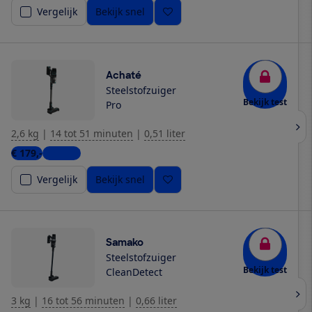
Vergelijk
Bekijk snel
Achaté
Steelstofzuiger
Bekijk test
Pro
2,6 kg
|
14 tot 51 minuten
|
0,51 liter
€ 179,-
1 winkel
Vergelijk
Bekijk snel
Samako
Steelstofzuiger
Bekijk test
CleanDetect
3 kg
|
16 tot 56 minuten
|
0,66 liter