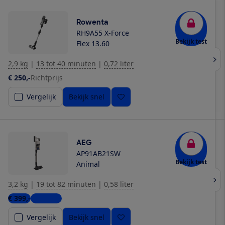
Rowenta
RH9A55 X-Force
Bekijk test
Flex 13.60
2,9 kg
|
13 tot 40 minuten
|
0,72 liter
€ 250,-
Richtprijs
Vergelijk
Bekijk snel
AEG
AP91AB21SW
Bekijk test
Animal
3,2 kg
|
19 tot 82 minuten
|
0,58 liter
€ 399,-
4 winkels
Vergelijk
Bekijk snel