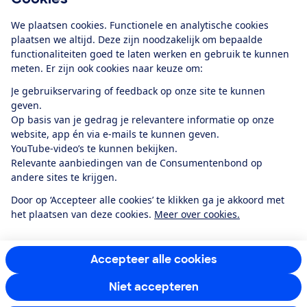
Download de app
We plaatsen cookies. Functionele en analytische cookies
plaatsen we altijd. Deze zijn noodzakelijk om bepaalde
functionaliteiten goed te laten werken en gebruik te kunnen
meten. Er zijn ook cookies naar keuze om:
Alles over de
Consumentenbond-
Je gebruikservaring of feedback op onze site te kunnen
app
geven.
Op basis van je gedrag je relevantere informatie op onze
website, app én via e-mails te kunnen geven.
Algemene Voorwaarden
Privacyverklaring
YouTube-video’s te kunnen bekijken.
Cookiebeleid
Privacyvoorkeuren
Wijzigen & opzeggen
Relevante aanbiedingen van de Consumentenbond op
Toegankelijkheid
andere sites te krijgen.
RSS-feed nieuws
Facebook
Twitter
Instagram
Youtube
LinkedIn
Door op ‘Accepteer alle cookies’ te klikken ga je akkoord met
het plaatsen van deze cookies.
Meer over cookies.
12.901
consumenten
beoordelen de Consumentenbond
met gemiddeld
een
8,4
Accepteer alle cookies
Niet accepteren