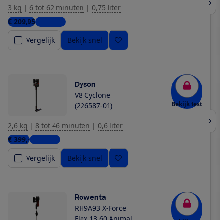
3 kg
|
6 tot 62 minuten
|
0,75 liter
€ 209,95
4 winkels
Vergelijk
Bekijk snel
Dyson
V8 Cyclone
Bekijk test
(226587-01)
2,6 kg
|
8 tot 46 minuten
|
0,6 liter
€ 399,-
3 winkels
Vergelijk
Bekijk snel
Rowenta
RH9A93 X-Force
Flex 13.60 Animal