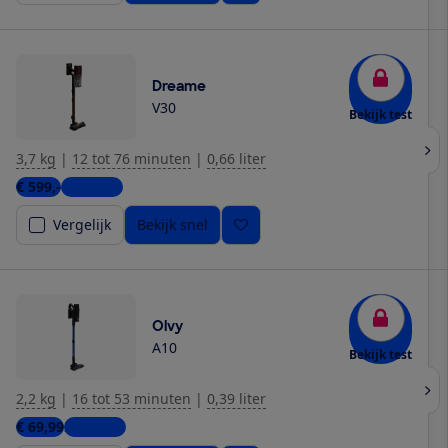
Dreame
V30
Bekijk test
3,7 kg
|
12 tot 76 minuten
|
0,66 liter
€ 599,-
4 winkels
Vergelijk
Bekijk snel
Olvy
A10
Bekijk test
2,2 kg
|
16 tot 53 minuten
|
0,39 liter
€ 69,99
2 winkels