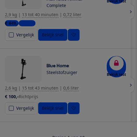
Bekijk test
Complete
2,9 kg
|
13 tot 40 minuten
|
0,72 liter
€ 449,-
1 winkel
Vergelijk
Bekijk snel
Blue Home
Steelstofzuiger
Bekijk test
2,6 kg
|
15 tot 43 minuten
|
0,6 liter
€ 100,-
Richtprijs
Vergelijk
Bekijk snel