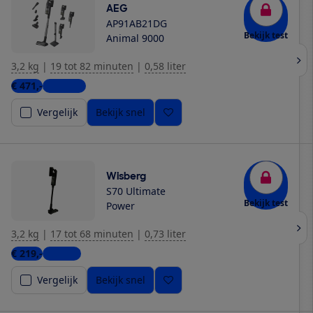
AEG
AP91AB21DG
Bekijk test
Animal 9000
3,2 kg
|
19 tot 82 minuten
|
0,58 liter
€ 471,-
2 winkels
Vergelijk
Bekijk snel
Wisberg
S70 Ultimate
Bekijk test
Power
3,2 kg
|
17 tot 68 minuten
|
0,73 liter
€ 219,-
1 winkel
Vergelijk
Bekijk snel