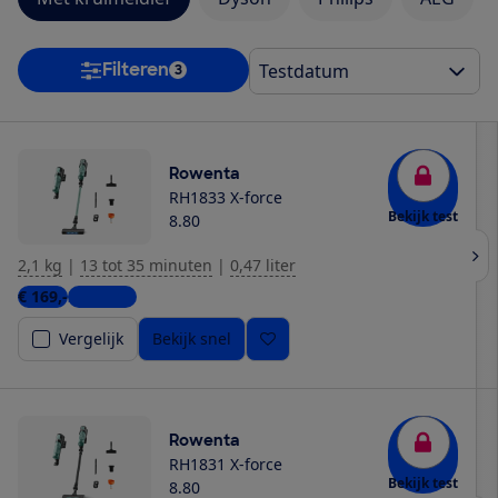
Filteren
3
Rowenta
RH1833 X-force
Bekijk test
8.80
2,1 kg
|
13 tot 35 minuten
|
0,47 liter
€ 169,-
2 winkels
Vergelijk
Bekijk snel
Rowenta
RH1831 X-force
Bekijk test
8.80