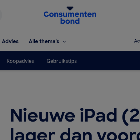
Homepage van de Consumentenbond
h Advies
Alle thema's
Ac
Koopadvies
Gebruikstips
Nieuwe iPad (2
lager dan voo