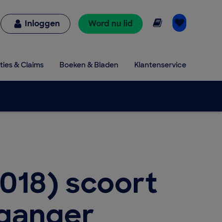
Online lezen
Inloggen
Word nu lid
ties & Claims
Boeken & Bladen
Klantenservice
018) scoort
rganger