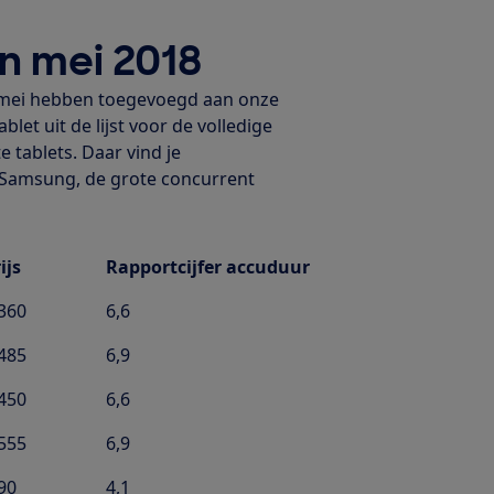
in mei 2018
in mei hebben toegevoegd aan onze
ablet uit de lijst voor de volledige
e tablets. Daar vind je
n Samsung, de grote concurrent
ijs
Rapportcijfer accuduur
360
6,6
485
6,9
450
6,6
555
6,9
90
4,1