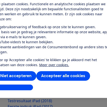
bijzonder. Het is gelijk aan het gemiddelde van alle tabl
 plaatsen cookies. Functionele en analytische cookies plaatsen we
tijd. Deze zijn noodzakelijk om bepaalde functionaliteiten goed te
halen de hele goedkope modellen dat gemiddelde wel om
ten werken en gebruik te kunnen meten. Er zijn ook cookies naar
van de iPad (en hoger) komen gemiddeld uit op ongeve
uze om:
Voordelen van de nieu
 gebruikservaring of feedback op onze site te kunnen geven.
Het grootste pluspunt van de nieuwe iPad is zijn nieu
 basis van je gedrag je relevantere informatie op onze website, a
 via e-mails te kunnen geven.
praktijk ongeveer 20% tot 40% sneller. Van dat verschil 
uTube-video’s te kunnen bekijken.
zoveel in het dagelijks gebruik, maar mogelijk wel over
levante aanbiedingen van de Consumentenbond op andere sites t
iPad net even wat toekomstbestendiger. De nieuwe iP
ijgen.
Pencil aanraakpen. Dit is handig als je behoefte hebt aa
or op ‘Accepteer alle cookies’ te klikken ga je akkoord met het
De oude iPad is ook nog gewoon te koop en bovendien 
aatsen van deze cookies.
Meer over cookies.
Momenteel ongeveer 1 of 2 tientjes. Wat ons betreft is 
prijs alleen de betere keuze als je specifiek een tablet 
Niet accepteren
Accepteer alle cookies
Bijvoorbeeld voor onderweg in de auto. En als de prijs
goede reden zijn om voor de 'oude' iPad te kiezen.
stellingen aanpassen
Bekijk hier onze publicaties van de 2 betaalbare iPads:
Testresultaat iPad (2017)
Testresultaat iPad (2018)
Eerste indruk iPad (2017)