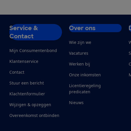
Service &
Over ons
Contact
Wie zijn we
W
Mijn Consumentenbond
Vacatures
S
Klantenservice
Werken bij
Contact
Onze inkomsten
M
Stuur een bericht
Licentieregeling
predicaten
Klachtenformulier
Nieuws
Wijzigen & opzeggen
Overeenkomst ontbinden