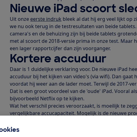
Nieuwe iPad scoort sle
Uit onze
eerste indruk
bleek al dat hij erg veel lijkt op z
we nu ook terug in de testresultaten van beide tablets.
camera's en de behuizing zijn bij beide tablets grotend
met al scoort de 2018-versie prima in onze test. Maar 
een lager rapportcijfer dan zijn voorganger.
Kortere accuduur
Daar is 1 duidelijke verklaring voor. De nieuwe iPad hee
accuduur bij het kijken van video's (via wifi). Dan gaat
voordat hij weer aan de lader moet. Terwijl de 2017-ve
Dat is een groot voordeel van de 'oude' iPad. Vooral al
bijvoorbeeld Netflix op te kijken.
Wat het verschil precies veroorzaakt, is moeilijk te ze
vergelijkbare accucapaciteit. Mogelijk is de nieuwe pr
zuinig bij het afspelen van video's. De accuduur bij int
(ongeveer 10,5 uur).
ookies
Overigens is een accuduur van 9 uur bij video's kijken n