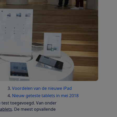
Voordelen van de nieuwe iPad
Nieuw geteste tablets in mei 2018
e test toegevoegd. Van onder
tablets
. De meest opvallende