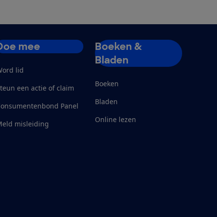
Doe mee
Boeken &
Bladen
ord lid
Boeken
teun een actie of claim
Bladen
Consumentenbond Panel
Online lezen
eld misleiding