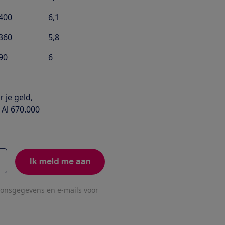
400
6,1
360
5,8
90
6
 je geld,
 Al 670.000
Ik meld me aan
oonsgegevens en e-mails voor