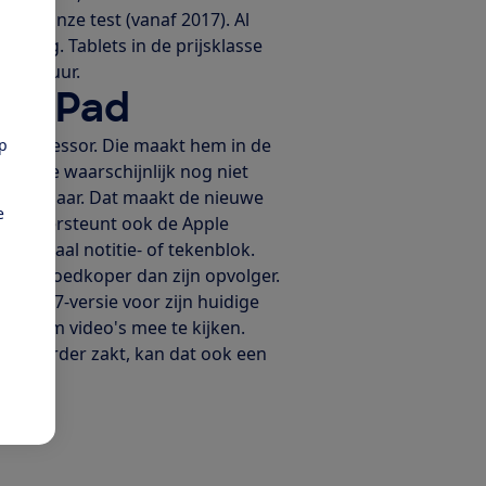
ets in onze test (vanaf 2017). Al
laag. Tablets in de prijsklasse
er 12 uur.
we iPad
we processor. Die maakt hem in de
pp
merk je waarschijnlijk nog niet
 3 of 4 jaar. Dat maakt de nieuwe
e
ad ondersteunt ook de Apple
n digitaal notitie- of tekenblok.
iets goedkoper dan zijn opvolger.
de 2017-versie voor zijn huidige
zoekt om video's mee te kijken.
 nog verder zakt, kan dat ook een