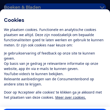
Boeken & Bladen
Cookies
Download de app
We plaatsen cookies. Functionele en analytische cookies
plaatsen we altijd. Deze zijn noodzakelijk om bepaalde
functionaliteiten goed te laten werken en gebruik te kunnen
meten. Er zijn ook cookies naar keuze om:
Alles over de
Consumentenbond-
Je gebruikservaring of feedback op onze site te kunnen
app
geven.
Op basis van je gedrag je relevantere informatie op onze
website, app én via e-mails te kunnen geven.
Algemene Voorwaarden
Privacyverklaring
YouTube-video’s te kunnen bekijken.
Cookiebeleid
Privacyvoorkeuren
Wijzigen & opzeggen
Relevante aanbiedingen van de Consumentenbond op
Toegankelijkheid
andere sites te krijgen.
RSS-feed nieuws
Facebook
Twitter
Instagram
Youtube
LinkedIn
Door op ‘Accepteer alle cookies’ te klikken ga je akkoord met
het plaatsen van deze cookies.
Meer over cookies.
12.901
consumenten
beoordelen de Consumentenbond
met gemiddeld
een
8,4