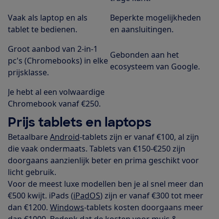
Vaak als laptop en als
Beperkte mogelijkheden
tablet te bedienen.
en aansluitingen.
Groot aanbod van 2-in-1
Gebonden aan het
pc's (Chromebooks) in elke
ecosysteem van Google.
prijsklasse.
Je hebt al een volwaardige
Chromebook vanaf €250.
Prijs tablets en laptops
Betaalbare
Android
-tablets zijn er vanaf €100, al zijn
die vaak ondermaats. Tablets van €150-€250 zijn
doorgaans aanzienlijk beter en prima geschikt voor
licht gebruik.
Voor de meest luxe modellen ben je al snel meer dan
€500 kwijt. iPads (
iPadOS
) zijn er vanaf €300 tot meer
dan €1200.
Windows
-tablets kosten doorgaans meer
dan €1000. Bedenk dat de kosten voor muis &