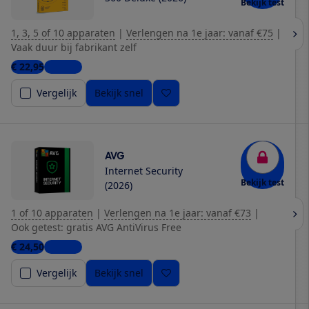
Bekijk test
1, 3, 5 of 10 apparaten
|
Verlengen na 1e jaar: vanaf €75
|
Vaak duur bij fabrikant zelf
€ 22,95
1 winkel
Vergelijk
Bekijk snel
AVG
Internet Security
Bekijk test
(2026)
1 of 10 apparaten
|
Verlengen na 1e jaar: vanaf €73
|
Ook getest: gratis AVG AntiVirus Free
€ 24,50
1 winkel
Vergelijk
Bekijk snel