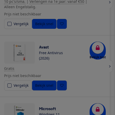
10 pc's/sma.
|
Verlengen na 1e jaar: vanaf €50
|
Alleen Engelstalig.
Prijs niet beschikbaar
Vergelijk
Bekijk snel
Avast
Free Antivirus
Bekijk test
(2026)
Gratis
Prijs niet beschikbaar
Vergelijk
Bekijk snel
Microsoft
Windows 11