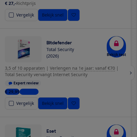
€ 27,-
Richtprijs
Vergelijk
Bekijk snel
Bitdefender
Total Security
Bekijk test
(2026)
3,5 of 10 apparaten
|
Verlengen na 1e jaar: vanaf €70
|
Total Security vervangt Internet Security
Expert review
€ 29,95
2 winkels
Vergelijk
Bekijk snel
Eset