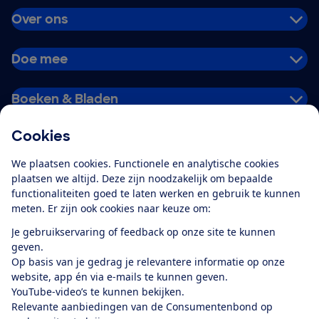
Over ons
Doe mee
Boeken & Bladen
Cookies
Download de app
We plaatsen cookies. Functionele en analytische cookies
plaatsen we altijd. Deze zijn noodzakelijk om bepaalde
functionaliteiten goed te laten werken en gebruik te kunnen
meten. Er zijn ook cookies naar keuze om:
Alles over de
Consumentenbond-
Je gebruikservaring of feedback op onze site te kunnen
app
geven.
Op basis van je gedrag je relevantere informatie op onze
website, app én via e-mails te kunnen geven.
Algemene Voorwaarden
Privacyverklaring
YouTube-video’s te kunnen bekijken.
Cookiebeleid
Privacyvoorkeuren
Wijzigen & opzeggen
Relevante aanbiedingen van de Consumentenbond op
Toegankelijkheid