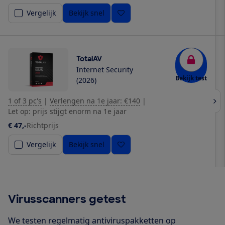
Vergelijk
Bekijk snel
TotalAV
Internet Security
Bekijk test
(2026)
1 of 3 pc's
|
Verlengen na 1e jaar: €140
|
Let op: prijs stijgt enorm na 1e jaar
€ 47,-
Richtprijs
Vergelijk
Bekijk snel
Virusscanners getest
We testen regelmatig antiviruspakketten op