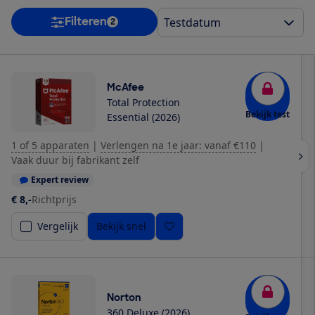
Filteren
2
McAfee
Total Protection
Bekijk test
Essential (2026)
1 of 5 apparaten
|
Verlengen na 1e jaar: vanaf €110
|
Vaak duur bij fabrikant zelf
Expert review
€ 8,-
Richtprijs
Vergelijk
Bekijk snel
Norton
360 Deluxe (2026)