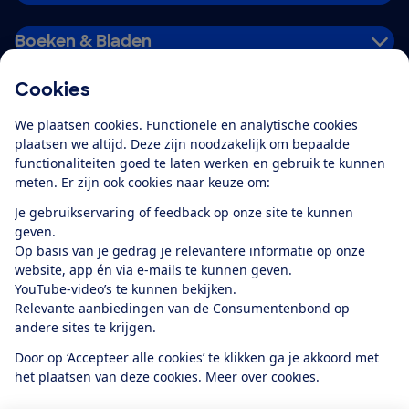
Boeken & Bladen
Cookies
Download de app
We plaatsen cookies. Functionele en analytische cookies
plaatsen we altijd. Deze zijn noodzakelijk om bepaalde
functionaliteiten goed te laten werken en gebruik te kunnen
meten. Er zijn ook cookies naar keuze om:
Alles over de
Consumentenbond-
Je gebruikservaring of feedback op onze site te kunnen
app
geven.
Op basis van je gedrag je relevantere informatie op onze
website, app én via e-mails te kunnen geven.
Algemene Voorwaarden
Privacyverklaring
YouTube-video’s te kunnen bekijken.
Cookiebeleid
Privacyvoorkeuren
Wijzigen & opzeggen
Relevante aanbiedingen van de Consumentenbond op
Toegankelijkheid
andere sites te krijgen.
RSS-feed nieuws
Facebook
Twitter
Instagram
Youtube
LinkedIn
Door op ‘Accepteer alle cookies’ te klikken ga je akkoord met
het plaatsen van deze cookies.
Meer over cookies.
12.901
consumenten
beoordelen de Consumentenbond
met gemiddeld
een
8,4