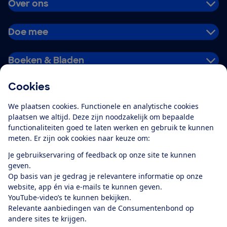
Over ons
Doe mee
Boeken & Bladen
Cookies
Download de app
We plaatsen cookies. Functionele en analytische cookies
plaatsen we altijd. Deze zijn noodzakelijk om bepaalde
functionaliteiten goed te laten werken en gebruik te kunnen
meten. Er zijn ook cookies naar keuze om:
Alles over de
Consumentenbond-
Je gebruikservaring of feedback op onze site te kunnen
app
geven.
Op basis van je gedrag je relevantere informatie op onze
website, app én via e-mails te kunnen geven.
Algemene Voorwaarden
Privacyverklaring
YouTube-video’s te kunnen bekijken.
Cookiebeleid
Privacyvoorkeuren
Wijzigen & opzeggen
Relevante aanbiedingen van de Consumentenbond op
Toegankelijkheid
andere sites te krijgen.