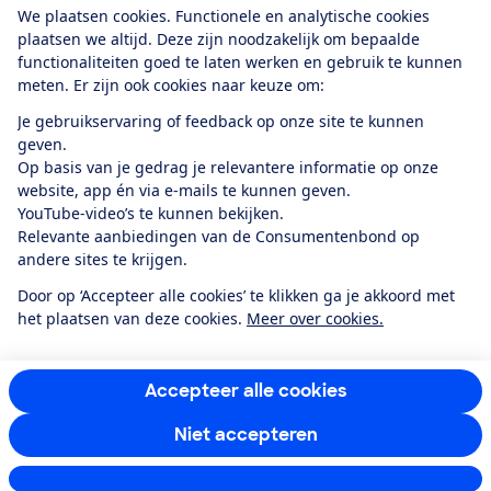
We plaatsen cookies. Functionele en analytische cookies
plaatsen we altijd. Deze zijn noodzakelijk om bepaalde
functionaliteiten goed te laten werken en gebruik te kunnen
meten. Er zijn ook cookies naar keuze om:
Alles over de
Consumentenbond-
Je gebruikservaring of feedback op onze site te kunnen
app
geven.
Op basis van je gedrag je relevantere informatie op onze
website, app én via e-mails te kunnen geven.
Algemene Voorwaarden
Privacyverklaring
YouTube-video’s te kunnen bekijken.
Cookiebeleid
Privacyvoorkeuren
Wijzigen & opzeggen
Relevante aanbiedingen van de Consumentenbond op
Toegankelijkheid
andere sites te krijgen.
RSS-feed nieuws
Facebook
Twitter
Instagram
Youtube
LinkedIn
Door op ‘Accepteer alle cookies’ te klikken ga je akkoord met
het plaatsen van deze cookies.
Meer over cookies.
12.901
consumenten
beoordelen de Consumentenbond
met gemiddeld
een
8,4
Accepteer alle cookies
Niet accepteren
Instellingen aanpassen