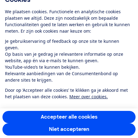
Download de app
We plaatsen cookies. Functionele en analytische cookies
plaatsen we altijd. Deze zijn noodzakelijk om bepaalde
functionaliteiten goed te laten werken en gebruik te kunnen
meten. Er zijn ook cookies naar keuze om:
Alles over de
Consumentenbond-
Je gebruikservaring of feedback op onze site te kunnen
app
geven.
Op basis van je gedrag je relevantere informatie op onze
website, app én via e-mails te kunnen geven.
Algemene Voorwaarden
Privacyverklaring
YouTube-video’s te kunnen bekijken.
Cookiebeleid
Privacyvoorkeuren
Wijzigen & opzeggen
Relevante aanbiedingen van de Consumentenbond op
Toegankelijkheid
andere sites te krijgen.
RSS-feed nieuws
Facebook
Twitter
Instagram
Youtube
LinkedIn
Door op ‘Accepteer alle cookies’ te klikken ga je akkoord met
het plaatsen van deze cookies.
Meer over cookies.
12.901
consumenten
beoordelen de Consumentenbond
met gemiddeld
een
8,4
Accepteer alle cookies
Niet accepteren