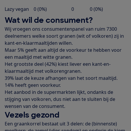
Lazy vegan
0 (0%)
0
0 (0%)
Wat wil de consument?
Wij vroegen ons consumentenpanel van ruim 7300
deelnemers welke soort granen (wit of volkoren) zij in
kant-en-klaarmaaltijden willen.
Maar 5% geeft aan altijd de voorkeur te hebben voor
een maaltijd met witte granen.
Het grootste deel (42%) kiest liever een kant-en-
klaarmaaltijd met volkorengranen.
39% laat de keuze afhangen van het soort maaltijd.
14% heeft geen voorkeur.
Het aanbod in de supermarkten lijkt, ondanks de
stijging van volkoren, dus niet aan te sluiten bij de
wensen van de consument.
Vezels gezond
Een graankorrel bestaat uit 3 delen: de (binnenste)
meelkern, de zemel (vlies rondom) en onderin de kiem.