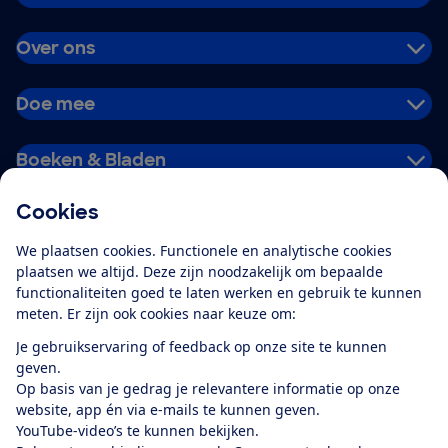
Over ons
Doe mee
Boeken & Bladen
Cookies
Download de app
We plaatsen cookies. Functionele en analytische cookies
plaatsen we altijd. Deze zijn noodzakelijk om bepaalde
functionaliteiten goed te laten werken en gebruik te kunnen
meten. Er zijn ook cookies naar keuze om:
Alles over de
Consumentenbond-
Je gebruikservaring of feedback op onze site te kunnen
app
geven.
Op basis van je gedrag je relevantere informatie op onze
website, app én via e-mails te kunnen geven.
Algemene Voorwaarden
Privacyverklaring
YouTube-video’s te kunnen bekijken.
Cookiebeleid
Privacyvoorkeuren
Wijzigen & opzeggen