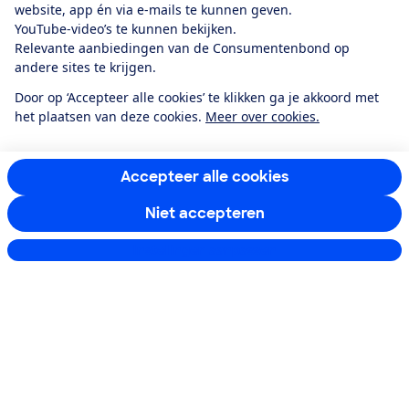
website, app én via e-mails te kunnen geven.
YouTube-video’s te kunnen bekijken.
Ik meld me aan
Relevante aanbiedingen van de Consumentenbond op
andere sites te krijgen.
Door op ‘Accepteer alle cookies’ te klikken ga je akkoord met
het plaatsen van deze cookies.
Meer over cookies.
Service & Contact
Over ons
Accepteer alle cookies
Niet accepteren
Doe mee
Instellingen aanpassen
Boeken & Bladen
Download de app