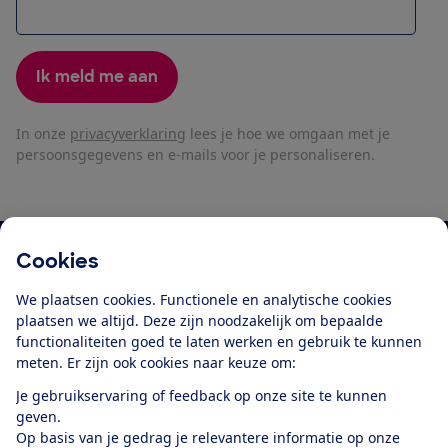
Ik meld me aan
In onze
privacyverklaring
lees je hoe we omgaan met je
persoonsgegevens en e-mails voor je personaliseren.
Cookies
Blijf op de hoogte
We plaatsen cookies. Functionele en analytische cookies
Ontvang nieuws, acties en tips in je mailbox. In onze
plaatsen we altijd. Deze zijn noodzakelijk om bepaalde
privacyverklaring
lees je hoe we omgaan met je
functionaliteiten goed te laten werken en gebruik te kunnen
persoonsgegevens en e-mails voor je personaliseren.
meten. Er zijn ook cookies naar keuze om:
E-mailadres
Je gebruikservaring of feedback op onze site te kunnen
geven.
Op basis van je gedrag je relevantere informatie op onze