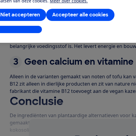
keuze voor je gezondheid.
aatsen van deze cookies.
Meer over cookies.
2
Weinig eiwit
Niet accepteren
Accepteer alle cookies
stellingen aanpassen
Dierlijke kaas bestaat voornamelijk uit vet en eiwit. D
In plantaardige kaas zit minder, of soms helemaal geen e
belangrijke voedingsstof is. Het levert energie en bou
3
Geen calcium en vitamine
Alleen in de varianten gemaakt van noten of tofu kan v
B12 zit alleen in dierlijke producten en zit van nature ni
fabrikant die vitamine B12 toevoegt aan de vegan kaze
Conclusie
De ingrediënten van plantaardige alternatieven voor ka
gemaakt van noten blijken qua samenstelling het gezo
kokosolie? Dan kun je er beter niet te veel van eten.