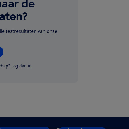
aar de
taten?
lle testresultaten van onze
schap? Log dan in