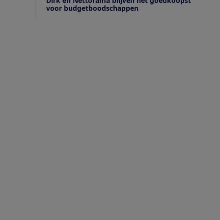
Dirk en Nettorama blijven het goedkoopst
voor budgetboodschappen