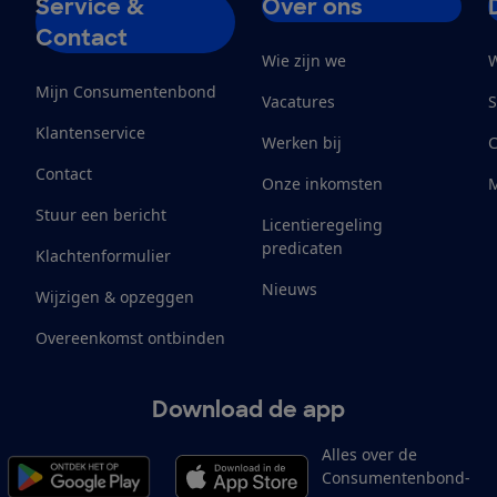
Service &
Over ons
Contact
Wie zijn we
W
Mijn Consumentenbond
Vacatures
S
Klantenservice
Werken bij
Contact
Onze inkomsten
M
Stuur een bericht
Licentieregeling
predicaten
Klachtenformulier
Nieuws
Wijzigen & opzeggen
Overeenkomst ontbinden
Download de app
Alles over de
Consumentenbond-