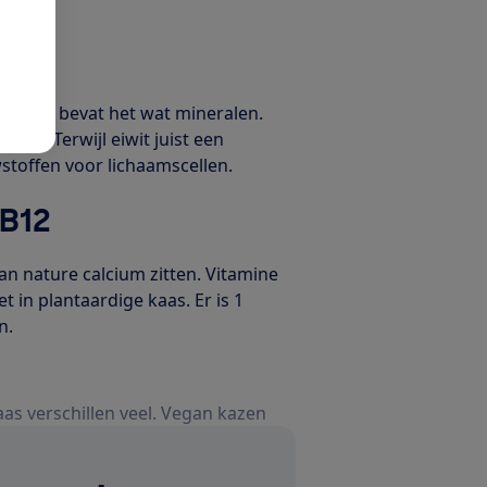
aarnaast bevat het wat mineralen.
iwit. Terwijl eiwit juist een
wstoffen voor lichaamscellen.
 B12
an nature calcium zitten. Vitamine
et in plantaardige kaas. Er is 1
n.
as verschillen veel. Vegan kazen
ndst. Is het gemaakt van