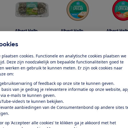
Albert Heijn
Albert Heijn
Albert Heij
Plantaardig rolletje bieslook
Plantaardige spread naturel
Plantaardi
ookies
€ 2,20
€ 1,67
€ 1,73
 plaatsen cookies. Functionele en analytische cookies plaatsen we
Bekijk de
tijd. Deze zijn noodzakelijk om bepaalde functionaliteiten goed te
ten werken en gebruik te kunnen meten. Er zijn ook cookies naar
Wat opvalt in de test p
uze om:
 gebruikservaring of feedback op onze site te kunnen geven.
 basis van je gedrag je relevantere informatie op onze website, a
1
Kaas van noten, tofu of ko
 via e-mails te kunnen geven.
uTube-video’s te kunnen bekijken.
levante aanbiedingen van de Consumentenbond op andere sites t
De samenstelling van de kaasvervangers is heel verschi
ijgen.
verschil in hoe gezond ze zijn. De hoogste score voor 
een 2,2. Over het algemeen zijn plantaardige kaasalte
or op ‘Accepteer alle cookies’ te klikken ga je akkoord met het