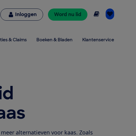
Online lezen
Inloggen
Word nu lid
ties & Claims
Boeken & Bladen
Klantenservice
id
aas
 meer alternatieven voor kaas. Zoals