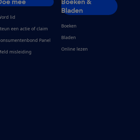
Doe mee
Boeken &
Bladen
ord lid
Boeken
teun een actie of claim
Bladen
Consumentenbond Panel
Online lezen
eld misleiding