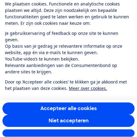
helpen wij je om goede keuzes te
We plaatsen cookies. Functionele en analytische cookies
maken. Steun ons en word ook lid.
plaatsen we altijd. Deze zijn noodzakelijk om bepaalde
functionaliteiten goed te laten werken en gebruik te kunnen
meten. Er zijn ook cookies naar keuze om:
Word lid
Je gebruikservaring of feedback op onze site te kunnen
geven.
Op basis van je gedrag je relevantere informatie op onze
website, app én via e-mails te kunnen geven.
YouTube-video’s te kunnen bekijken.
Lees verder
Relevante aanbiedingen van de Consumentenbond op
andere sites te krijgen.
Zo eet je gezond
Door op ‘Accepteer alle cookies’ te klikken ga je akkoord met
het plaatsen van deze cookies.
Meer over cookies.
Artikelen binnen Voedingstests
Accepteer alle cookies
Alle artikelen
Niet accepteren
Instellingen aanpassen