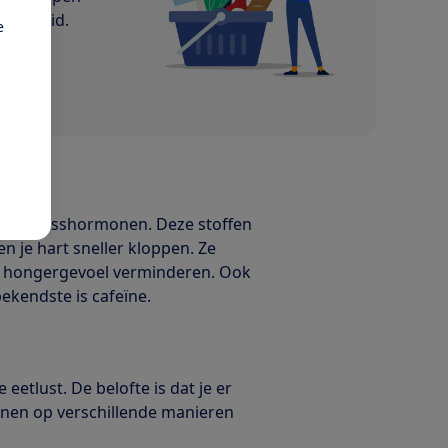
 ook lid.
e
dere stesshormonen. Deze stoffen
 je hart sneller kloppen. Ze
t hongergevoel verminderen. Ook
ekendste is cafeïne.
.
 eetlust. De belofte is dat je er
nnen op verschillende manieren