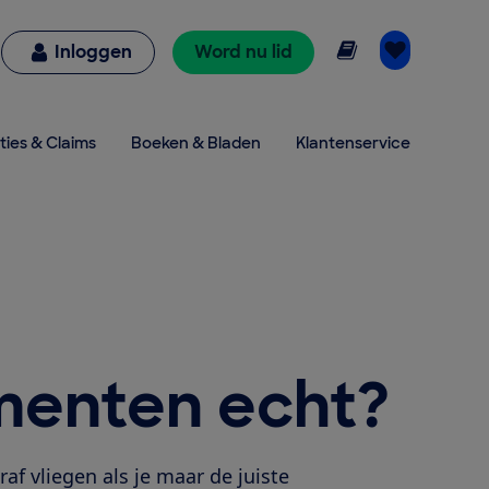
Online lezen
Inloggen
Word nu lid
ties & Claims
Boeken & Bladen
Klantenservice
menten echt?
af vliegen als je maar de juiste