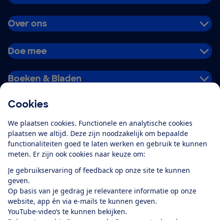
Over ons
Doe mee
Boeken & Bladen
Cookies
Download de app
We plaatsen cookies. Functionele en analytische cookies
plaatsen we altijd. Deze zijn noodzakelijk om bepaalde
functionaliteiten goed te laten werken en gebruik te kunnen
meten. Er zijn ook cookies naar keuze om:
Alles over de
Consumentenbond-
Je gebruikservaring of feedback op onze site te kunnen
app
geven.
Op basis van je gedrag je relevantere informatie op onze
website, app én via e-mails te kunnen geven.
Algemene Voorwaarden
Privacyverklaring
YouTube-video’s te kunnen bekijken.
Cookiebeleid
Privacyvoorkeuren
Wijzigen & opzeggen