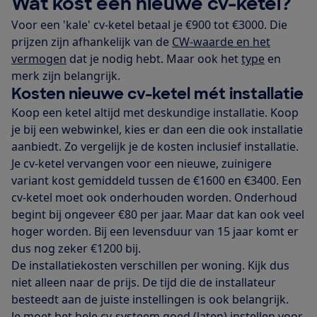
Wat kost een nieuwe cv-ketel?
Voor een 'kale' cv-ketel betaal je €900 tot €3000. Die
prijzen zijn afhankelijk van de
CW-waarde en het
vermogen
dat je nodig hebt. Maar ook het
type
en
merk zijn belangrijk.
Kosten nieuwe cv-ketel mét installatie
Koop een ketel altijd met deskundige installatie. Koop
je bij een webwinkel, kies er dan een die ook installatie
aanbiedt. Zo vergelijk je de kosten inclusief installatie.
Je cv-ketel vervangen voor een nieuwe, zuinigere
variant kost gemiddeld tussen de €1600 en €3400. Een
cv-ketel moet ook onderhouden worden. Onderhoud
begint bij ongeveer €80 per jaar. Maar dat kan ook veel
hoger worden. Bij een levensduur van 15 jaar komt er
dus nog zeker €1200 bij.
De installatiekosten verschillen per woning. Kijk dus
niet alleen naar de prijs. De tijd die de installateur
besteedt aan de juiste instellingen is ook belangrijk.
Je moet het hele cv-systeem goed (laten) instellen voor