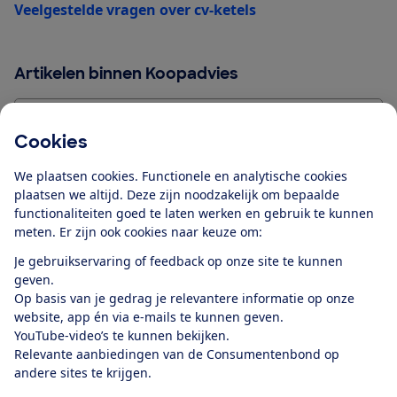
Veelgestelde vragen over cv-ketels
Artikelen binnen Koopadvies
Alle artikelen
Cookies
We plaatsen cookies. Functionele en analytische cookies
plaatsen we altijd. Deze zijn noodzakelijk om bepaalde
functionaliteiten goed te laten werken en gebruik te kunnen
Blijf op de hoogte
meten. Er zijn ook cookies naar keuze om:
Ontvang nieuws, acties en tips in je mailbox. In onze
Je gebruikservaring of feedback op onze site te kunnen
privacyverklaring
lees je hoe we omgaan met je
geven.
persoonsgegevens en e-mails voor je personaliseren.
Op basis van je gedrag je relevantere informatie op onze
website, app én via e-mails te kunnen geven.
E-mailadres
YouTube-video’s te kunnen bekijken.
Relevante aanbiedingen van de Consumentenbond op
andere sites te krijgen.