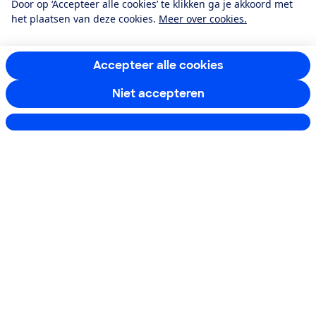
Door op ‘Accepteer alle cookies’ te klikken ga je akkoord met
Ik meld me aan
het plaatsen van deze cookies.
Meer over cookies.
Accepteer alle cookies
Service & Contact
Niet accepteren
Over ons
Instellingen aanpassen
Doe mee
Boeken & Bladen
Download de app
Alles over de