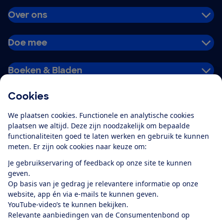
Over ons
Doe mee
Boeken & Bladen
Cookies
Download de app
We plaatsen cookies. Functionele en analytische cookies
plaatsen we altijd. Deze zijn noodzakelijk om bepaalde
functionaliteiten goed te laten werken en gebruik te kunnen
meten. Er zijn ook cookies naar keuze om:
Alles over de
Consumentenbond-
Je gebruikservaring of feedback op onze site te kunnen
app
geven.
Op basis van je gedrag je relevantere informatie op onze
website, app én via e-mails te kunnen geven.
Algemene Voorwaarden
Privacyverklaring
YouTube-video’s te kunnen bekijken.
Cookiebeleid
Privacyvoorkeuren
Wijzigen & opzeggen
Relevante aanbiedingen van de Consumentenbond op
Toegankelijkheid