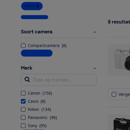
merk
Wis alle filters
8
resulta
Soort camera
Compactcamera
(
8
)
Meer informatie
Merk
Zoek op merken...
Canon
(
156
)
Vergel
Casio
(
8
)
Nikon
(
134
)
Panasonic
(
96
)
Sony
(
95
)