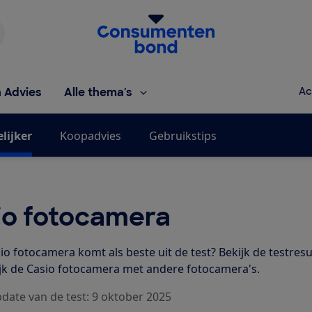
Homepage van de Consumentenbond
h Advies
Alle thema's
Ac
lijker
Koopadvies
Gebruikstips
io fotocamera
io fotocamera komt als beste uit de test? Bekijk de testres
ijk de Casio fotocamera met andere fotocamera's.
pdate van de test: 9 oktober 2025