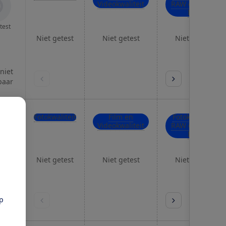
Videokwaliteit
RAW en hoge
ISO
test
Niet getest
Niet getest
Niet getest
 niet
baar
Fotokwaliteit
Film en
Fotokwaliteit
Videokwaliteit
RAW en hoge
ISO
test
Niet getest
Niet getest
Niet getest
 niet
pp
baar