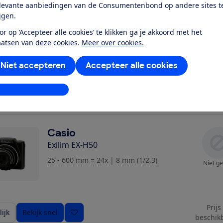
levante aanbiedingen van de Consumentenbond op andere sites t
Casio
ijgen.
Exilim EX-ZR400
or op ‘Accepteer alle cookies’ te klikken ga je akkoord met het
24 - 300 mm = 12,5x
|
8 mm (1/2,3)
aatsen van deze cookies.
Meer over cookies.
Niet ge
Niet accepteren
Accepteer alle cookies
Prijs
stellingen aanpassen
ijk
Bekijk snel
beschik
Casio
Exilim EX-H50
25 - 600 mm = 24x
|
8 mm (1/2,3)
Niet ge
Prijs
ijk
Bekijk snel
beschik