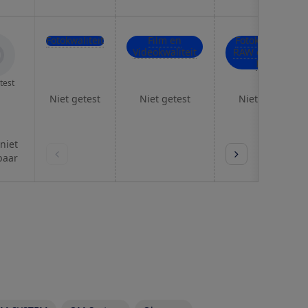
Fotokwaliteit
Film en
Fotokwaliteit
Videokwaliteit
RAW en hoge
ISO
test
Niet getest
Niet getest
Niet getest
 niet
baar