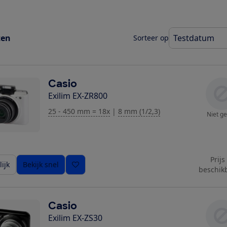
ten
Sorteer op
Casio
Exilim EX-ZR800
25 - 450 mm = 18x
|
8 mm (1/2,3)
Niet ge
Prijs
ijk
Bekijk snel
beschik
Casio
Exilim EX-ZS30