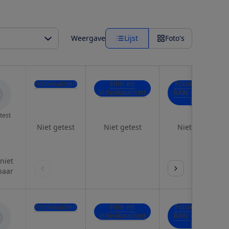
Weergave
Lijst
Foto's
Fotokwaliteit
Film en
Fotokwaliteit
Videokwaliteit
RAW en hoge
ISO
test
Niet getest
Niet getest
Niet getest
 niet
baar
Fotokwaliteit
Film en
Fotokwaliteit
Videokwaliteit
RAW en hoge
ISO