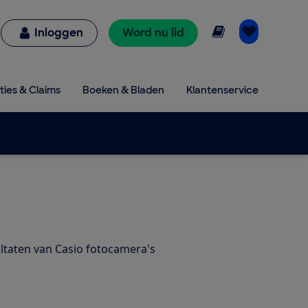
Online lezen
Inloggen
Word nu lid
ties & Claims
Boeken & Bladen
Klantenservice
ultaten van Casio fotocamera's