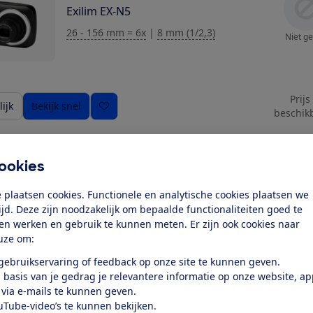
Exilim EX-N5
26 - 156 mm = 6x
|
8 mm (1/2,3)
Niet ge
Prijs
ijk
Bekijk snel
beschik
Casio
ookies
Exilim EX-N50
 plaatsen cookies. Functionele en analytische cookies plaatsen we
26 - 156 mm = 6x
|
8 mm (1/2,3)
Niet ge
tijd. Deze zijn noodzakelijk om bepaalde functionaliteiten goed te
ten werken en gebruik te kunnen meten. Er zijn ook cookies naar
ziging toe
uze om:
 gebruikservaring of feedback op onze site te kunnen geven.
Prijs
ijk
Bekijk snel
 basis van je gedrag je relevantere informatie op onze website, a
beschik
 via e-mails te kunnen geven.
uTube-video’s te kunnen bekijken.