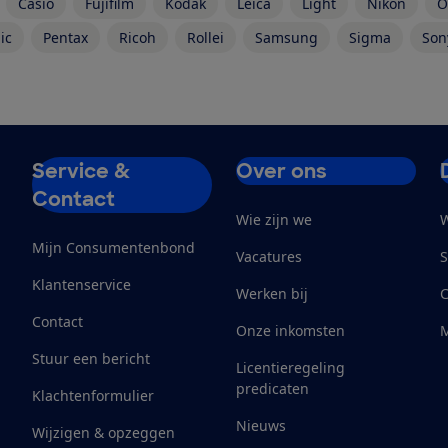
Casio
Fujifilm
Kodak
Leica
Light
Nikon
O
ic
Pentax
Ricoh
Rollei
Samsung
Sigma
Son
Service &
Over ons
Contact
Wie zijn we
W
Mijn Consumentenbond
Vacatures
S
Klantenservice
Werken bij
Contact
Onze inkomsten
M
Stuur een bericht
Licentieregeling
predicaten
Klachtenformulier
Nieuws
Wijzigen & opzeggen