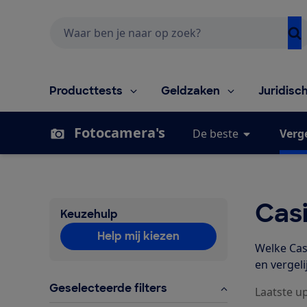
Zoeken
Producttests
Geldzaken
Juridisc
Fotocamera's
De beste
Verge
Cas
Keuzehulp
Help mij kiezen
Welke Cas
en vergel
Geselecteerde filters
Laatste u