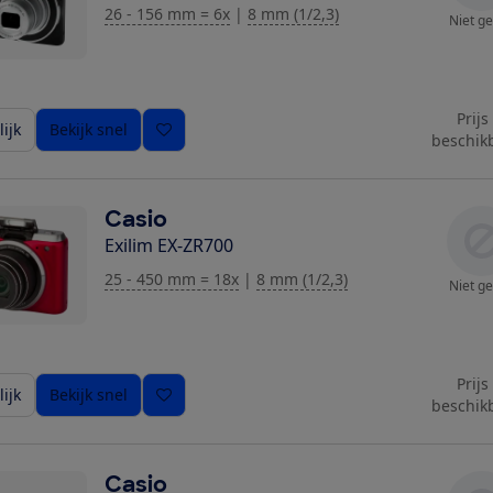
26 - 156 mm = 6x
|
8 mm (1/2,3)
Niet ge
Prijs
ijk
Bekijk snel
beschik
Casio
Exilim EX-ZR700
25 - 450 mm = 18x
|
8 mm (1/2,3)
Niet ge
Prijs
ijk
Bekijk snel
beschik
Casio