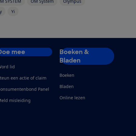
M SYSTEM
OM System
Olympus
y
Yi
Doe mee
Boeken &
Bladen
ord lid
Boeken
teun een actie of claim
Bladen
Consumentenbond Panel
Online lezen
eld misleiding