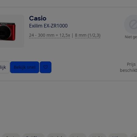
Casio
Exilim EX-ZR1000
24 - 300 mm = 12,5x
|
8 mm (1/2,3)
Niet ge
Prijs
ijk
Bekijk snel
beschik