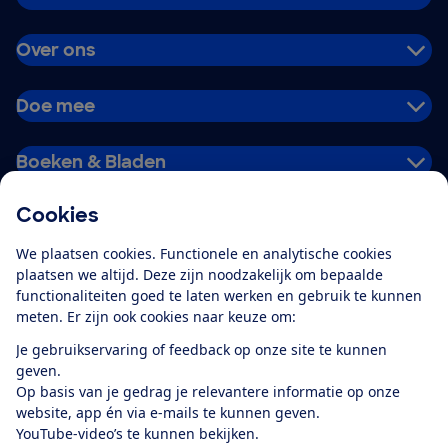
Over ons
Doe mee
Boeken & Bladen
Cookies
Download de app
We plaatsen cookies. Functionele en analytische cookies
plaatsen we altijd. Deze zijn noodzakelijk om bepaalde
functionaliteiten goed te laten werken en gebruik te kunnen
meten. Er zijn ook cookies naar keuze om:
Alles over de
Consumentenbond-
Je gebruikservaring of feedback op onze site te kunnen
app
geven.
Op basis van je gedrag je relevantere informatie op onze
website, app én via e-mails te kunnen geven.
Algemene Voorwaarden
Privacyverklaring
YouTube-video’s te kunnen bekijken.
Cookiebeleid
Privacyvoorkeuren
Wijzigen & opzeggen