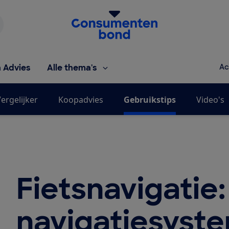
Homepage van de Consumentenbond
h Advies
Alle thema's
Ac
ergelijker
Koopadvies
Gebruikstips
Video's
Fietsnavigatie:
navigatiesyst