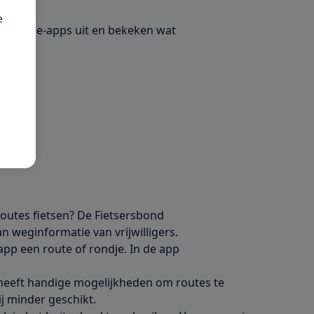
e
avigatie-apps uit en bekeken wat
routes fietsen? De Fietsersbond
 weginformatie van vrijwilligers.
 app een route of rondje. In de app
 heeft handige mogelijkheden om routes te
j minder geschikt.