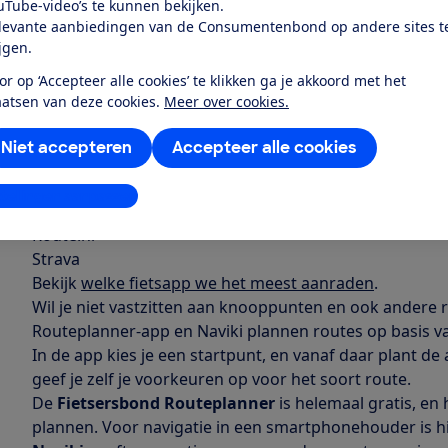
uTube-video’s te kunnen bekijken.
levante aanbiedingen van de Consumentenbond op andere sites t
We probeerden de volgende 8 veel gedownloade fietsn
ijgen.
de betaalde versie aan de gratis variant toevoegt:
or op ‘Accepteer alle cookies’ te klikken ga je akkoord met het
ANWB Eropuit
aatsen van deze cookies.
Meer over cookies.
AllTrails
Fietsknoop
Niet accepteren
Accepteer alle cookies
Fietsknooppunt
Fietsnetwerk
stellingen aanpassen
Komoot
Route.nl
Strava
Bekijk
welke fietsapp we het meest aanraden
.
Wil je niet vastzitten aan knooppunten en ook andere 
Routeplanner-app en Naviki plannen routes op basis van
In de app kies je een startpunt, en vanaf daar plant de
geef je zelf je voorkeuren op voor het soort route.
De
Fietsersbond Routeplanner
is helemaal gratis, en
plannen. Voor navigatie in een smartphonehouder is hi