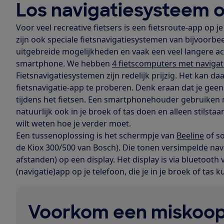
Los navigatiesysteem o
Voor veel recreative fietsers is een fietsroute-app op 
zijn ook speciale fietsnavigatiesystemen van bijvoorb
uitgebreide mogelijkheden en vaak een veel langere ac
smartphone. We hebben
4 fietscomputers met navigat
Fietsnavigatiesystemen zijn redelijk prijzig. Het kan d
fietsnavigatie-app te proberen. Denk eraan dat je g
tijdens het fietsen. Een smartphonehouder gebruiken
natuurlijk ook in je broek of tas doen en alleen stils
wilt weten hoe je verder moet.
Een tussenoplossing is het schermpje van
Beeline
of so
de Kiox 300/500 van Bosch). Die tonen versimpelde naviga
afstanden) op een display. Het display is via bluetoo
(navigatie)app op je telefoon, die je in je broek of tas 
Voorkom een miskoo