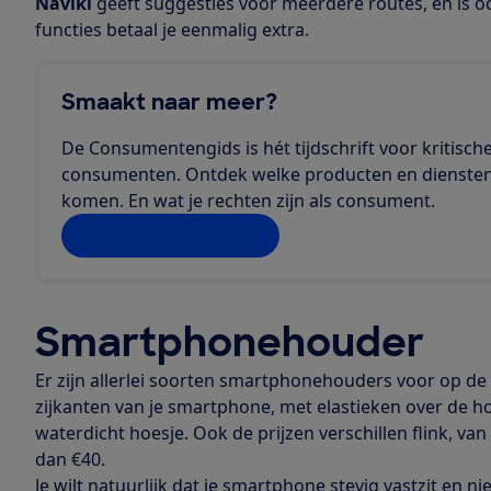
Naviki
geeft suggesties voor meerdere routes, en is o
functies betaal je eenmalig extra.
Smaakt naar meer?
De Consumentengids is hét tijdschrift voor kritisch
consumenten. Ontdek welke producten en diensten 
komen. En wat je rechten zijn als consument.
Lees meer artikelen
Smartphonehouder
Er zijn allerlei soorten smartphonehouders voor op de 
zijkanten van je smartphone, met elastieken over de h
waterdicht hoesje. Ook de prijzen verschillen flink, va
dan €40.
Je wilt natuurlijk dat je smartphone stevig vastzit en ni