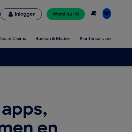
Online lezen
Inloggen
Word nu lid
ties & Claims
Boeken & Bladen
Klantenservice
 apps,
emen en