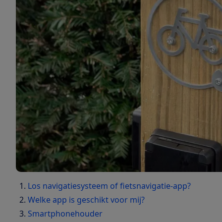
Los navigatiesysteem of fietsnavigatie-app?
Welke app is geschikt voor mij?
Smartphonehouder