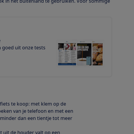
ok in het buitenland te gebruiken. Voor sommige
e
goed uit onze tests
fiets te koop: met klem op de
oeken van je telefoon en met een
n minder dan een tientje tot meer
et uit de houder valt op een