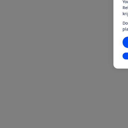
Yo
Re
kr
Do
pl
In