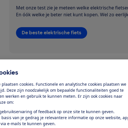
Met onze test zie je meteen welke elektrische fietse
En óók welke je beter niet kunt kopen. Wel zo eerlijk
De beste elektrische fiets
Welke app is geschikt v
ookies
Ik wil van A naar B
 plaatsen cookies. Functionele en analytische cookies plaatsen we
Voor A naar B navigatie werkt een algemene navigatie
tijd. Deze zijn noodzakelijk om bepaalde functionaliteiten goed te
het plannen van een recreatief fietsrondje is de app juis
ten werken en gebruik te kunnen meten. Er zijn ook cookies naar
Ik wil een leuke route fietsen
uze om:
 gebruikservaring of feedback op onze site te kunnen geven.
Fietsknooppunten
helpen je om een leuke route uit te 
 basis van je gedrag je relevantere informatie op onze website, a
Route.nl en ANWB fietsen gebruiken deze knooppunten
 via e-mails te kunnen geven.
knooppuntroutes op
Nederlandfietsland.nl
.