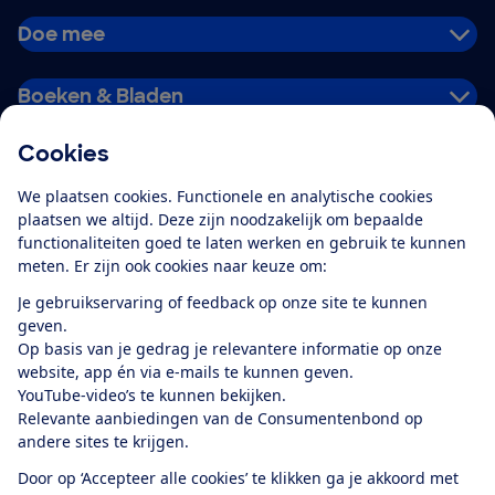
Doe mee
Boeken & Bladen
Cookies
Download de app
We plaatsen cookies. Functionele en analytische cookies
plaatsen we altijd. Deze zijn noodzakelijk om bepaalde
functionaliteiten goed te laten werken en gebruik te kunnen
meten. Er zijn ook cookies naar keuze om:
Alles over de
Consumentenbond-
Je gebruikservaring of feedback op onze site te kunnen
app
geven.
Op basis van je gedrag je relevantere informatie op onze
website, app én via e-mails te kunnen geven.
Algemene Voorwaarden
Privacyverklaring
YouTube-video’s te kunnen bekijken.
Cookiebeleid
Privacyvoorkeuren
Wijzigen & opzeggen
Relevante aanbiedingen van de Consumentenbond op
Toegankelijkheid
andere sites te krijgen.
RSS-feed nieuws
Facebook
Twitter
Instagram
Youtube
LinkedIn
Door op ‘Accepteer alle cookies’ te klikken ga je akkoord met