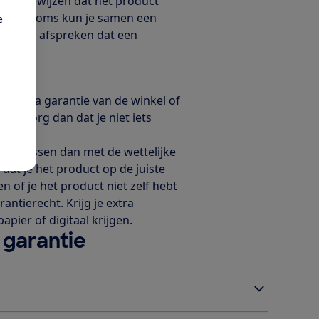
om te bewijzen dat het product
esprek. Soms kun je samen een
e
orbeeld afspreken dat een
og extra garantie van de winkel of
tie? Zorg dan dat je niet iets
em oplossen dan met de wettelijke
 dat je het product op de juiste
 of je het product niet zelf hebt
antierecht. Krijg je extra
apier of digitaal krijgen.
 garantie