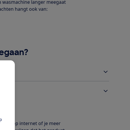
en wasmachine langer meegaat
achten hangt ook van:
gegaan?
pp
? Kijk op internet of je meer