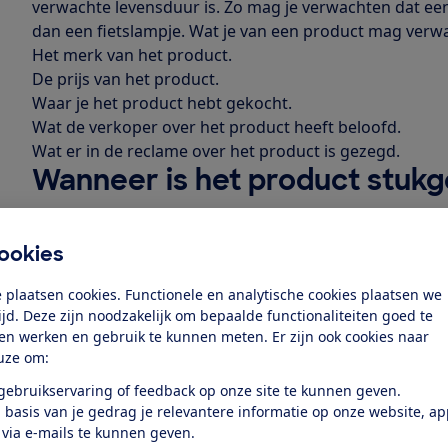
verwachte levensduur is. Zo mag je verwachten dat e
dan een fietslampje. Wat je van een product mag verw
Het merk van het product.
De prijs van het product.
Waar je het product hebt gekocht.
Wat de verkoper over het product heeft beloofd.
Wat er in de reclame over het product is gezegd.
Wanneer is het product stuk
Stuk binnen 1 jaar
ookies
 plaatsen cookies. Functionele en analytische cookies plaatsen we
Stuk na 1 jaar of langer
tijd. Deze zijn noodzakelijk om bepaalde functionaliteiten goed te
ten werken en gebruik te kunnen meten. Er zijn ook cookies naar
uze om:
Bewijs zoeken
 gebruikservaring of feedback op onze site te kunnen geven.
 basis van je gedrag je relevantere informatie op onze website, a
Zoek je bewijs dat het probleem bij het product zelf ligt
 via e-mails te kunnen geven.