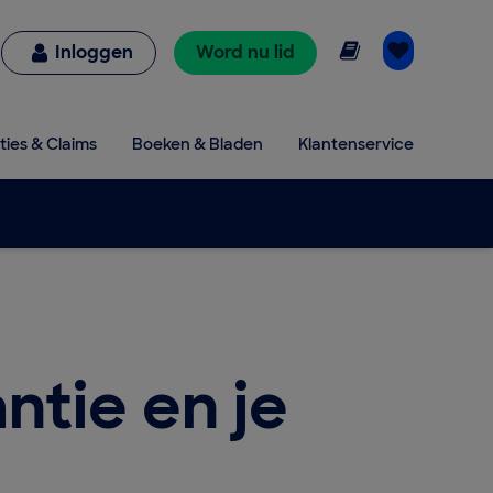
Online lezen
Inloggen
Word nu lid
ties & Claims
Boeken & Bladen
Klantenservice
ntie en je