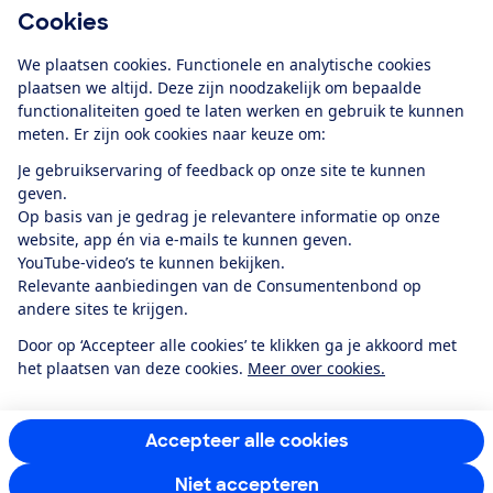
Cookies
Download de app
We plaatsen cookies. Functionele en analytische cookies
plaatsen we altijd. Deze zijn noodzakelijk om bepaalde
functionaliteiten goed te laten werken en gebruik te kunnen
meten. Er zijn ook cookies naar keuze om:
Alles over de
Consumentenbond-
Je gebruikservaring of feedback op onze site te kunnen
app
geven.
Op basis van je gedrag je relevantere informatie op onze
website, app én via e-mails te kunnen geven.
Algemene Voorwaarden
Privacyverklaring
YouTube-video’s te kunnen bekijken.
Cookiebeleid
Privacyvoorkeuren
Wijzigen & opzeggen
Relevante aanbiedingen van de Consumentenbond op
Toegankelijkheid
andere sites te krijgen.
RSS-feed nieuws
Facebook
Twitter
Instagram
Youtube
LinkedIn
Door op ‘Accepteer alle cookies’ te klikken ga je akkoord met
het plaatsen van deze cookies.
Meer over cookies.
12.901
consumenten
beoordelen de Consumentenbond
met gemiddeld
een
8,4
Accepteer alle cookies
Niet accepteren