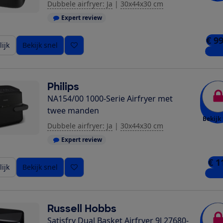
Dubbele airfryer: Ja
|
30x44x30 cm
Expert review
€ 9
ijk
Bekijk snel
2 win
Philips
NA154/00 1000-Serie Airfryer met
twee manden
Bekijk 
Dubbele airfryer: Ja
|
30x44x30 cm
Expert review
€ 1
ijk
Bekijk snel
5 win
Russell Hobbs
Satisfry Dual Basket Airfryer 9l 27680-