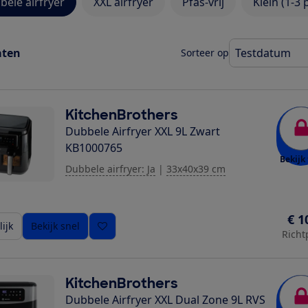
bele airfryer
XXL airfryer
Pfas-vrij
Klein (1-3 
aten
Sorteer op
KitchenBrothers
Dubbele Airfryer XXL 9L Zwart
KB1000765
Bekijk 
Dubbele airfryer: Ja
|
33x40x39 cm
€ 1
ijk
Bekijk snel
Richt
KitchenBrothers
Dubbele Airfryer XXL Dual Zone 9L RVS