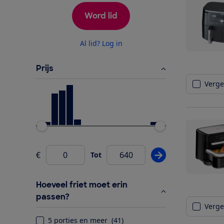
Word lid
Al lid? Log in
Prijs
Vergel
Ondergrens
Bovengrens
€
Tot
Pas prijsfilter wij
Van
Hoeveel friet moet erin
passen?
Vergel
5 porties en meer
(
41
)