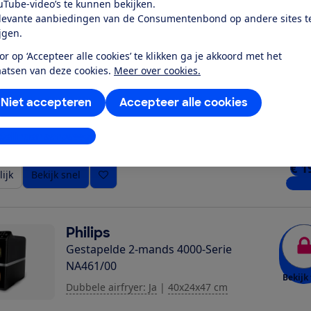
uTube-video’s te kunnen bekijken.
ijk
Bekijk snel
2 win
levante aanbiedingen van de Consumentenbond op andere sites t
ijgen.
or op ‘Accepteer alle cookies’ te klikken ga je akkoord met het
Philips
aatsen van deze cookies.
Meer over cookies.
Gestapelde 2-mands 4000-Serie
NA462/70
Niet accepteren
Accepteer alle cookies
Bekijk 
Dubbele airfryer: Ja
|
40x24x47 cm
stellingen aanpassen
€ 1
ijk
Bekijk snel
7 win
Philips
Gestapelde 2-mands 4000-Serie
NA461/00
Bekijk 
Dubbele airfryer: Ja
|
40x24x47 cm