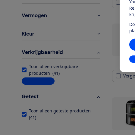
Yo
Vergel
Re
kr
Vermogen
Do
pl
Kleur
Verkrijgbaarheid
In
Toon alleen verkrijgbare
producten
(
41
)
Vergel
Meer informatie
Getest
Toon alleen geteste producten
(
41
)