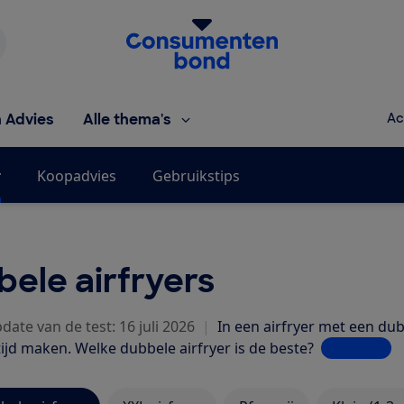
Homepage van de Consumentenbond
h Advies
Alle thema's
Ac
r
Koopadvies
Gebruikstips
ele airfryers
date van de test: 16 juli 2026
|
In een airfryer met een dub
tijd maken. Welke dubbele airfryer is de beste?
Lees meer