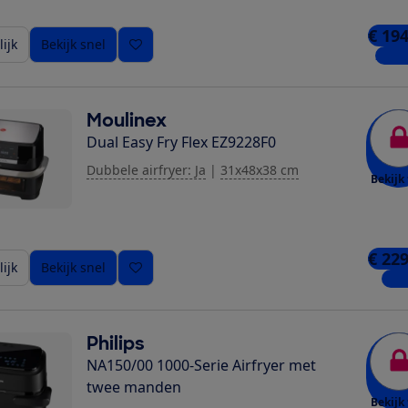
€ 194
ijk
Bekijk snel
2 win
Moulinex
Dual Easy Fry Flex EZ9228F0
Dubbele airfryer: Ja
|
31x48x38 cm
Bekijk 
€ 229
ijk
Bekijk snel
1 wi
Philips
NA150/00 1000-Serie Airfryer met
twee manden
Bekijk 