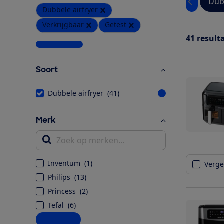
Dub
Dubbele airfryer
Verkrijgbaar
Getest
41
result
Wis alle filters
Soort
Dubbele airfryer
(
41
)
Merk
Zoek op merken...
Inventum
(
1
)
Vergel
Philips
(
13
)
Princess
(
2
)
Tefal
(
6
)
Alle opties