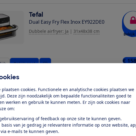
Tefal
Dual Easy Fry Flex Inox EY922DE0
Dubbele airfryer: Ja
|
31x48x38 cm
Bekijk 
€ 158
ijk
Bekijk snel
2 win
ookies
Philips
 plaatsen cookies. Functionele en analytische cookies plaatsen we
Gestapelde 2-mands 4000-Serie
tijd. Deze zijn noodzakelijk om bepaalde functionaliteiten goed te
ten werken en gebruik te kunnen meten. Er zijn ook cookies naar
NA460/00
uze om:
Bekijk 
Dubbele airfryer: Ja
|
40x24x47 cm
 gebruikservaring of feedback op onze site te kunnen geven.
 basis van je gedrag je relevantere informatie op onze website, a
 via e-mails te kunnen geven.
€ 1