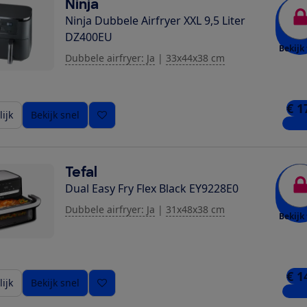
Ninja
Ninja Dubbele Airfryer XXL 9,5 Liter
DZ400EU
Bekijk 
Dubbele airfryer: Ja
|
33x44x38 cm
€ 1
ijk
Bekijk snel
6 win
Tefal
Dual Easy Fry Flex Black EY9228E0
Dubbele airfryer: Ja
|
31x48x38 cm
Bekijk 
ziging toe
€ 1
ijk
Bekijk snel
4 win