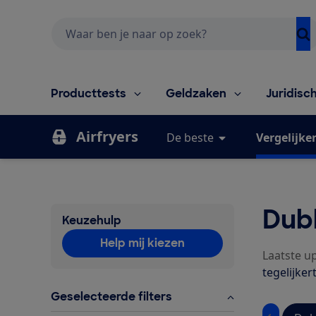
Zoeken
Producttests
Geldzaken
Juridisc
Airfryers
De beste
Vergelijke
Dubb
Keuzehulp
Help mij kiezen
Laatste up
tegelijker
Geselecteerde filters