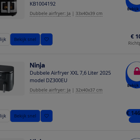
KB1004192
Bekijk 
Dubbele airfryer: Ja
|
33x40x39 cm
€ 1
ijk
Bekijk snel
Richt
Ninja
Dubbele Airfryer XXL 7,6 Liter 2025
model DZ300EU
Bekijk 
Dubbele airfryer: Ja
|
32x40x37 cm
€ 146
ijk
Bekijk snel
6 win