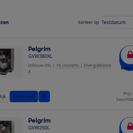
aten
Sorteer op
Pelgrim
GVW380XL
Inbouw XXL
|
16 couverts
|
Energieklasse
Bekijk 
A
Prijs
ijk
Bekijk snel
beschik
Pelgrim
GVW250L