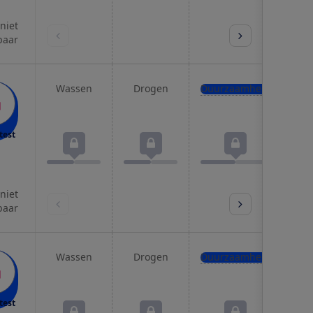
 niet
baar
Wassen
Drogen
Duurzaamheid
Pro
test
 niet
baar
Wassen
Drogen
Duurzaamheid
Pro
test