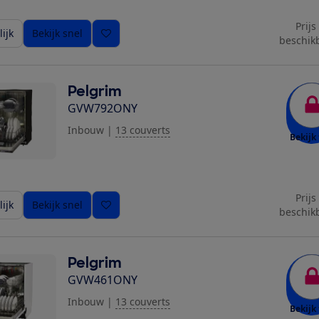
Prijs
ijk
Bekijk snel
beschik
Pelgrim
GVW792ONY
Inbouw
|
13 couverts
Bekijk 
Prijs
ijk
Bekijk snel
beschik
Pelgrim
GVW461ONY
Inbouw
|
13 couverts
Bekijk 