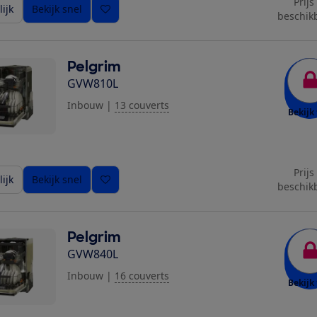
Prijs
ijk
Bekijk snel
beschik
Pelgrim
GVW810L
Inbouw
|
13 couverts
Bekijk 
Prijs
ijk
Bekijk snel
beschik
Pelgrim
GVW840L
Inbouw
|
16 couverts
Bekijk 