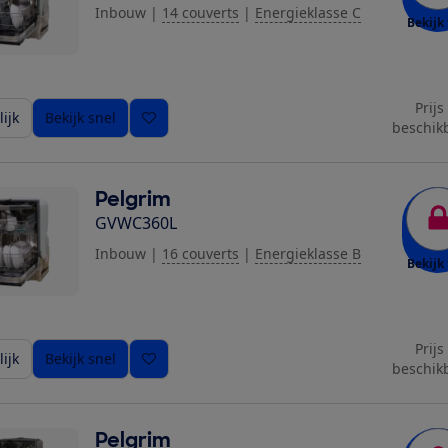
Inbouw
|
14 couverts
|
Energieklasse C
Bekijk 
Prijs
ijk
Bekijk snel
beschik
Pelgrim
GVWC360L
Inbouw
|
16 couverts
|
Energieklasse B
Bekijk 
Prijs
ijk
Bekijk snel
beschik
Pelgrim