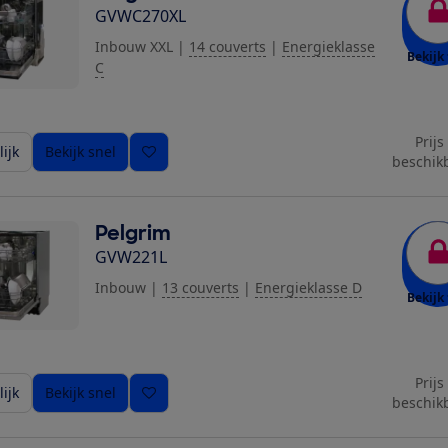
GVWC270XL
Inbouw XXL
|
14 couverts
|
Energieklasse
Bekijk 
C
Prijs
ijk
Bekijk snel
beschik
Pelgrim
GVW221L
Inbouw
|
13 couverts
|
Energieklasse D
Bekijk 
Prijs
ijk
Bekijk snel
beschik
ziging toe