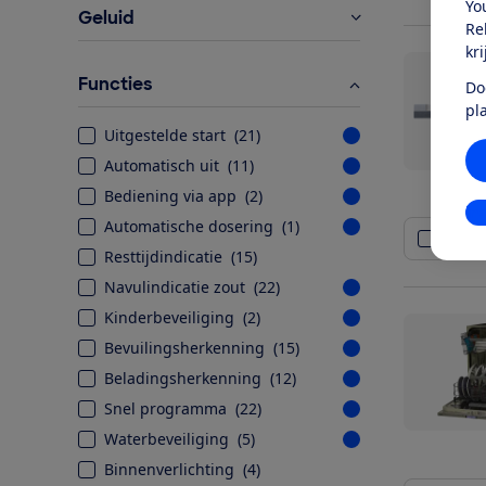
Yo
Geluid
Re
kr
Functies
Do
pl
Uitgestelde start
(
21
)
Automatisch uit
(
11
)
Bediening via app
(
2
)
In
Automatische dosering
(
1
)
Vergel
Resttijdindicatie
(
15
)
Navulindicatie zout
(
22
)
Kinderbeveiliging
(
2
)
Bevuilingsherkenning
(
15
)
Beladingsherkenning
(
12
)
Snel programma
(
22
)
Waterbeveiliging
(
5
)
Binnenverlichting
(
4
)