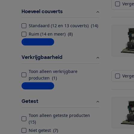
Vergel
Hoeveel couverts
Standaard (12 en 13 couverts)
(
14
)
Ruim (14 en meer)
(
8
)
Meer informatie
Verkrijgbaarheid
Toon alleen verkrijgbare
Vergel
producten
(
1
)
Meer informatie
Getest
Toon alleen geteste producten
(
15
)
Niet getest
(
7
)