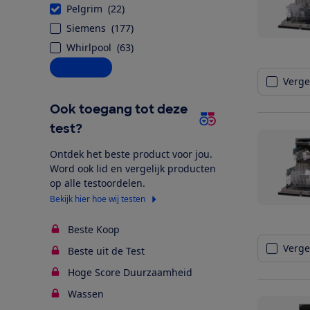
Pelgrim
(
22
)
Siemens
(
177
)
Whirlpool
(
63
)
Alle opties
Vergel
Ook toegang tot deze
test?
Ontdek het beste product voor jou.
Word ook lid en vergelijk producten
op alle testoordelen.
Bekijk hier hoe wij testen
Beste Koop
Vergel
Beste uit de Test
Hoge Score Duurzaamheid
Wassen