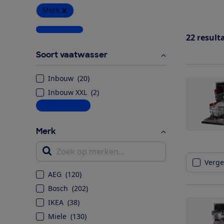
Merk
Wis alle filters
22
result
Soort vaatwasser
Inbouw
(
20
)
Inbouw XXL
(
2
)
Meer informatie
Merk
Zoek op merken...
Vergel
AEG
(
120
)
Bosch
(
202
)
IKEA
(
38
)
Miele
(
130
)