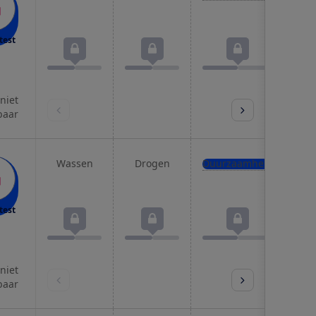
test
 niet
baar
Wassen
Drogen
Duurzaamheid
Pro
test
 niet
baar