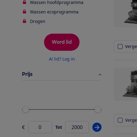
Wassen hoofdprogramma
Wassen ecoprogramma
Drogen
Word lid
Vergel
Al lid? Log in
Prijs
Ondergrens
Bovengrens
Vergel
€
Tot
Pas prijsfilter wij
Van