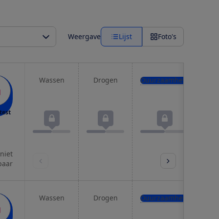
Weergave
Lijst
Foto's
Wassen
Drogen
Duurzaamheid
Pro
test
 niet
baar
Wassen
Drogen
Duurzaamheid
Pro