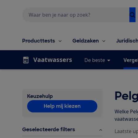
Zoeken
Producttests
Geldzaken
Juridisc
Vaatwassers
De beste
Vergel
Pel
Keuzehulp
Help mij kiezen
Welke Pel
vaatwasse
Geselecteerde filters
Laatste up