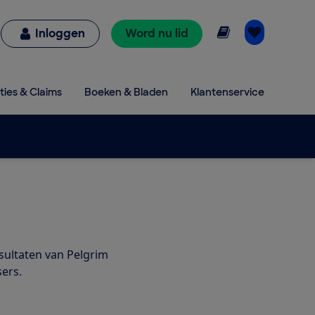
Online lezen
Inloggen
Word nu lid
ties & Claims
Boeken & Bladen
Klantenservice
esultaten van Pelgrim
ers.