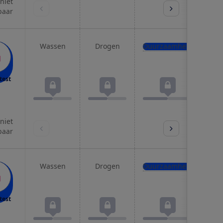
 niet
baar
Wassen
Drogen
Duurzaamheid
Pro
test
 niet
baar
Wassen
Drogen
Duurzaamheid
Pro
test