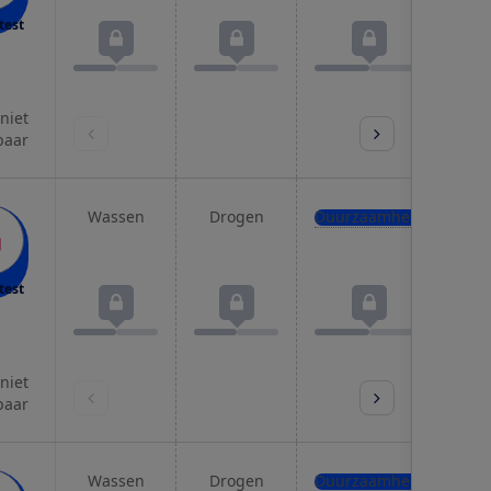
test
 niet
baar
Wassen
Drogen
Duurzaamheid
Pro
test
 niet
baar
Wassen
Drogen
Duurzaamheid
Pro