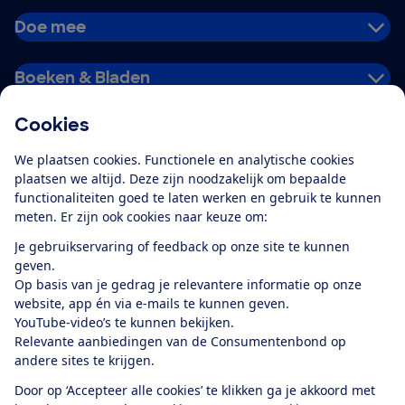
Doe mee
Boeken & Bladen
Cookies
Download de app
We plaatsen cookies. Functionele en analytische cookies
plaatsen we altijd. Deze zijn noodzakelijk om bepaalde
functionaliteiten goed te laten werken en gebruik te kunnen
meten. Er zijn ook cookies naar keuze om:
Alles over de
Consumentenbond-
Je gebruikservaring of feedback op onze site te kunnen
app
geven.
Op basis van je gedrag je relevantere informatie op onze
website, app én via e-mails te kunnen geven.
Algemene Voorwaarden
Privacyverklaring
YouTube-video’s te kunnen bekijken.
Cookiebeleid
Privacyvoorkeuren
Wijzigen & opzeggen
Relevante aanbiedingen van de Consumentenbond op
Toegankelijkheid
andere sites te krijgen.
RSS-feed nieuws
Facebook
Twitter
Instagram
Youtube
LinkedIn
Door op ‘Accepteer alle cookies’ te klikken ga je akkoord met