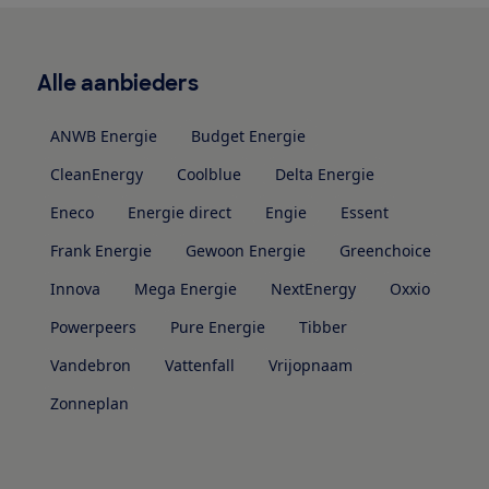
Alle aanbieders
ANWB Energie
Budget Energie
CleanEnergy
Coolblue
Delta Energie
Eneco
Energie direct
Engie
Essent
Frank Energie
Gewoon Energie
Greenchoice
Innova
Mega Energie
NextEnergy
Oxxio
Powerpeers
Pure Energie
Tibber
Vandebron
Vattenfall
Vrijopnaam
Zonneplan