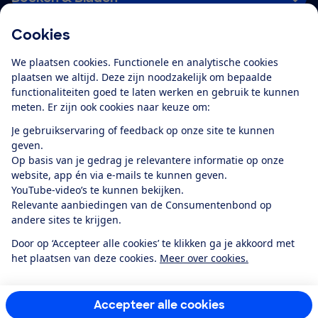
Cookies
Download de app
We plaatsen cookies. Functionele en analytische cookies
plaatsen we altijd. Deze zijn noodzakelijk om bepaalde
functionaliteiten goed te laten werken en gebruik te kunnen
meten. Er zijn ook cookies naar keuze om:
Alles over de
Consumentenbond-
Je gebruikservaring of feedback op onze site te kunnen
app
geven.
Op basis van je gedrag je relevantere informatie op onze
website, app én via e-mails te kunnen geven.
Algemene Voorwaarden
Privacyverklaring
YouTube-video’s te kunnen bekijken.
Cookiebeleid
Privacyvoorkeuren
Wijzigen & opzeggen
Relevante aanbiedingen van de Consumentenbond op
Toegankelijkheid
andere sites te krijgen.
RSS-feed nieuws
Facebook
Twitter
Instagram
Youtube
LinkedIn
Door op ‘Accepteer alle cookies’ te klikken ga je akkoord met
het plaatsen van deze cookies.
Meer over cookies.
12.901
consumenten
beoordelen de Consumentenbond
met gemiddeld
een
8,4
Accepteer alle cookies