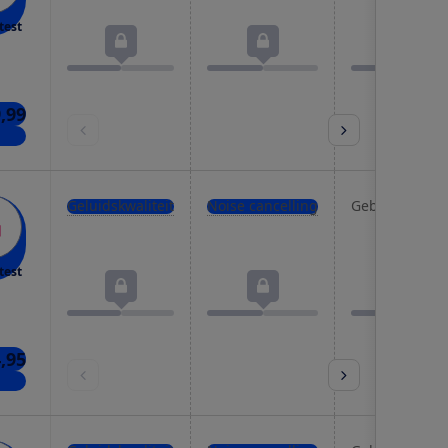
test
,99
kels
Geluidskwaliteit
Noise cancelling
Gebruiksgema
test
4,95
kels