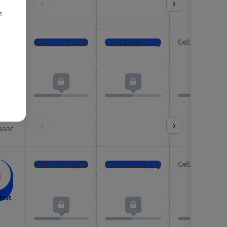
baar
e
Geluidskwaliteit
Noise cancelling
Gebruiksgema
test
 niet
baar
Geluidskwaliteit
Noise cancelling
Gebruiksgema
test