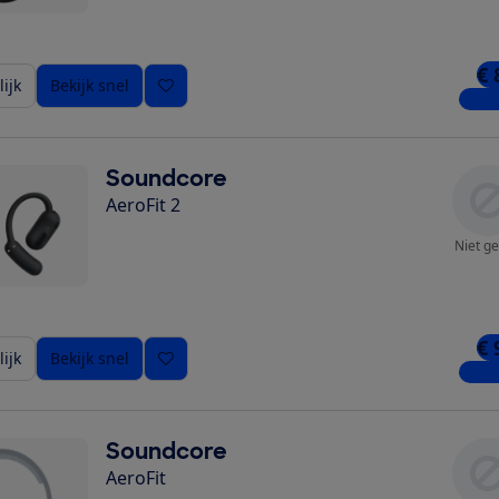
€ 
ijk
Bekijk snel
4 win
Soundcore
AeroFit 2
Niet ge
€ 
ijk
Bekijk snel
4 win
Soundcore
AeroFit