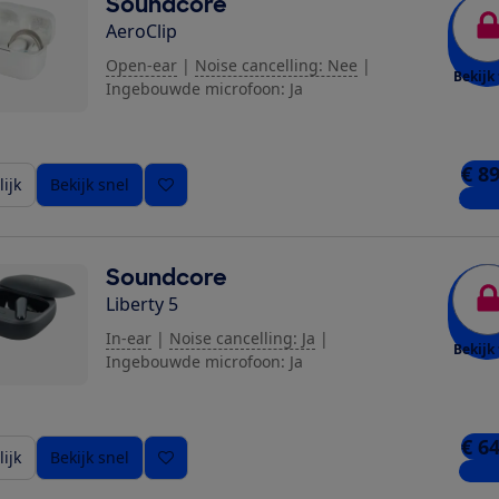
Soundcore
AeroClip
Open-ear
|
Noise cancelling: Nee
|
Bekijk 
Ingebouwde microfoon: Ja
€ 8
ijk
Bekijk snel
3 win
Soundcore
Liberty 5
In-ear
|
Noise cancelling: Ja
|
Bekijk 
Ingebouwde microfoon: Ja
ziging toe
€ 6
ijk
Bekijk snel
4 win