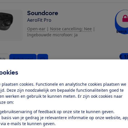
Soundcore
AeroFit Pro
Open-ear
|
Noise cancelling: Nee
|
Bekijk 
Ingebouwde microfoon: Ja
€ 1
ijk
Bekijk snel
3 win
ookies
Soundcore
 plaatsen cookies. Functionele en analytische cookies plaatsen we
Space One Pro
tijd. Deze zijn noodzakelijk om bepaalde functionaliteiten goed te
ten werken en gebruik te kunnen meten. Er zijn ook cookies naar
Over het oor
|
Noise cancelling: Ja
|
Bekijk 
uze om:
Ingebouwde microfoon: Ja
 gebruikservaring of feedback op onze site te kunnen geven.
 basis van je gedrag je relevantere informatie op onze website, a
 via e-mails te kunnen geven.
Prijs