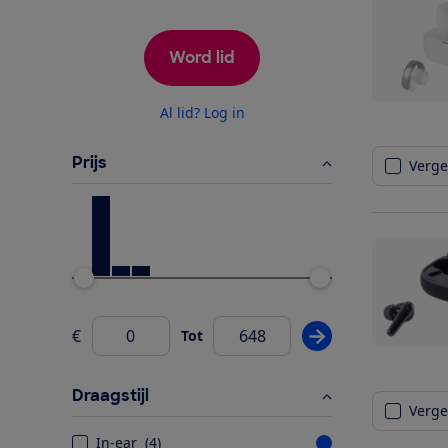
Word lid
Al lid? Log in
Prijs
Vergel
Ondergrens
Bovengrens
€
Tot
Pas prijsfilter wij
Van
Draagstijl
Vergel
In-ear
(
4
)