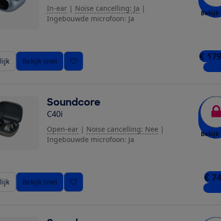
In-ear
|
Noise cancelling: Ja
|
Bekijk 
Ingebouwde microfoon: Ja
€ 179
ijk
Bekijk snel
2 win
Soundcore
C40i
Open-ear
|
Noise cancelling: Nee
|
Bekijk 
Ingebouwde microfoon: Ja
€ 7
ijk
Bekijk snel
2 win