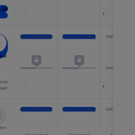
9,99
kels
Geluidskwaliteit
Noise cancelling
Gebruiksgema
test
 niet
baar
Geluidskwaliteit
Noise cancelling
Gebruiksgema
test