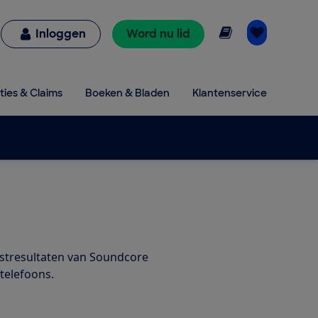
Online lezen
Inloggen
Word nu lid
ties & Claims
Boeken & Bladen
Klantenservice
estresultaten van Soundcore
telefoons.