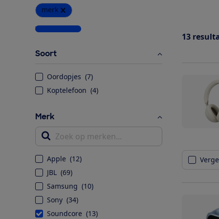
merk
Wis alle filters
13
result
Soort
Oordopjes
(
7
)
Koptelefoon
(
4
)
Merk
Zoek op merken...
Apple
(
12
)
Vergel
JBL
(
69
)
Samsung
(
10
)
Sony
(
34
)
Soundcore
(
13
)