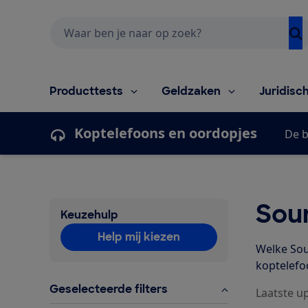
Zoeken
Producttests
Geldzaken
Juridisc
Koptelefoons en oordopjes
De b
Sou
Keuzehulp
Help mij kiezen
Welke Sou
koptelefo
Geselecteerde filters
Laatste up