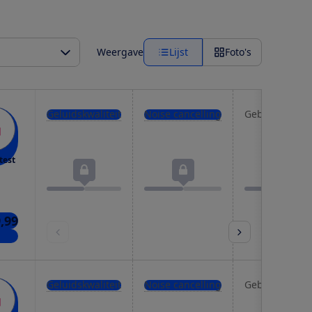
Weergave
Lijst
Foto's
Geluidskwaliteit
Noise cancelling
Gebruiksgema
test
,99
kels
Geluidskwaliteit
Noise cancelling
Gebruiksgema