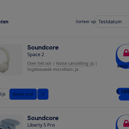
aten
Sorteer op
Soundcore
Space 2
Over het oor
|
Noise cancelling: Ja
|
Bekijk 
Ingebouwde microfoon: Ja
€ 109
ijk
Bekijk snel
4 win
Soundcore
Liberty 5 Pro