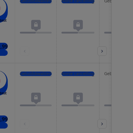
Geluidskwaliteit
Noise cancelling
Gebruiksgema
test
9,99
kels
Geluidskwaliteit
Noise cancelling
Gebruiksgema
test
4,99
kels