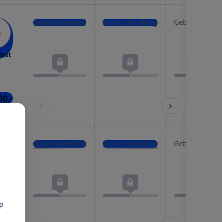
Geluidskwaliteit
Noise cancelling
Gebruiksgema
test
00,-
kels
Geluidskwaliteit
Noise cancelling
Gebruiksgema
test
pp
 niet