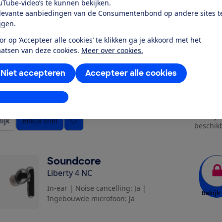
ijk
Bekijk snel
uTube-video’s te kunnen bekijken.
beschik
levante aanbiedingen van de Consumentenbond op andere sites t
ijgen.
Soundcore
or op ‘Accepteer alle cookies’ te klikken ga je akkoord met het
aatsen van deze cookies.
Meer over cookies.
Space One
Over het oor
|
Noise cancelling: Ja
|
Niet accepteren
Accepteer alle cookies
Bekijk 
Ingebouwde microfoon: Ja
stellingen aanpassen
Prijs
ijk
Bekijk snel
beschik
Soundcore
Liberty 4 NC
In-ear
|
Noise cancelling: Ja
|
Bekijk 
Ingebouwde microfoon: Ja