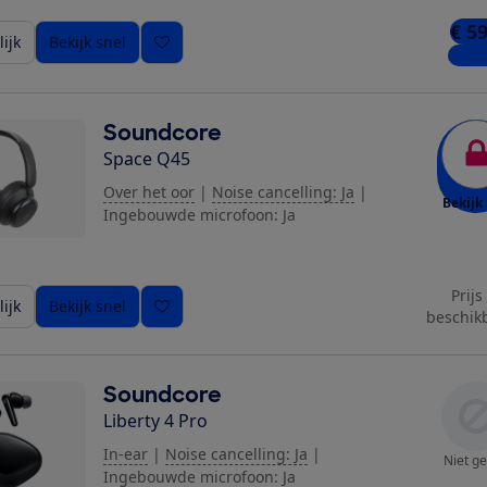
€ 5
ijk
Bekijk snel
5 win
Soundcore
Space Q45
Over het oor
|
Noise cancelling: Ja
|
Bekijk 
Ingebouwde microfoon: Ja
Prijs
ijk
Bekijk snel
beschik
Soundcore
Liberty 4 Pro
In-ear
|
Noise cancelling: Ja
|
Niet ge
Ingebouwde microfoon: Ja