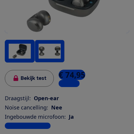
€ 74,95
Bekijk test
2 winkels
Draagstijl:
Open-ear
Noise cancelling:
Nee
Ingebouwde microfoon:
Ja
Bekijk alle specificaties