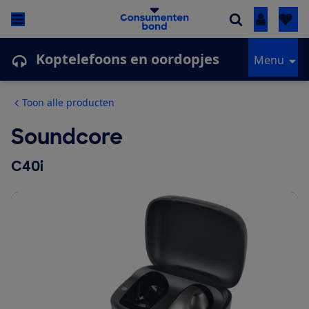
Inloggen
Koptelefoons en oordopjes
Menu
Toon alle producten
Soundcore
C40i