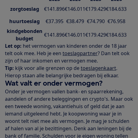
zorgtoeslag
€141.896
€146.011
€179.429
€184.633
huurtoeslag
€37.395
€38.479
€74.790
€76.958
kindgebonden
€141.896
€146.011
€179.429
€184.633
budget
Let op:
het vermogen van kinderen onder de 18 jaar
telt ook mee. Heb je een
toeslagpartner
? Dan telt ook
zijn of haar inkomen en vermogen mee.
Tip:
kijk voor alle grenzen op de
toeslagenkaart
.
Hierop staan alle belangrijke bedragen bij elkaar.
Wat valt er onder vermogen?
Onder je vermogen vallen bank- en spaarrekening,
aandelen of andere beleggingen en crypto's. Maar ook
een tweede woning, vakantiehuis of geld dat je aan
iemand uitgeleend hebt. Je koopwoning waar je in
woont telt niet mee als vermogen. Je mag je schulden
af halen van al je bezittingen. Denk aan leningen bij de
bank of familie. Schulden voor je eigen woning tellen