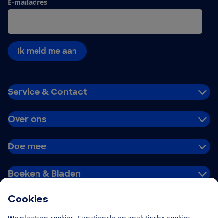
E-mailadres
Ik meld me aan
Service & Contact
Over ons
Doe mee
Boeken & Bladen
Cookies
Download de app
We plaatsen cookies. Functionele en analytische cookies