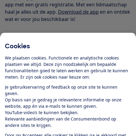
app met een gratis registratie. Met een lidmaatschap
haal je alles uit de app.
Download de app
en en ontdek
wat er voor jou beschikbaar is!
Cookies
Download de app
We plaatsen cookies. Functionele en analytische cookies
plaatsen we altijd. Deze zijn noodzakelijk om bepaalde
functionaliteiten goed te laten werken en gebruik te kunnen
meten. Er zijn ook cookies naar keuze om:
Alles over de
Consumentenbond-
Je gebruikservaring of feedback op onze site te kunnen
app
geven.
Op basis van je gedrag je relevantere informatie op onze
website, app én via e-mails te kunnen geven.
Algemene Voorwaarden
Privacyverklaring
YouTube-video’s te kunnen bekijken.
Cookiebeleid
Privacyvoorkeuren
Wijzigen & opzeggen
Relevante aanbiedingen van de Consumentenbond op
Toegankelijkheid
andere sites te krijgen.
RSS-feed nieuws
Facebook
Twitter
Instagram
Youtube
LinkedIn
Door op ‘Accepteer alle cookies’ te klikken ga je akkoord met