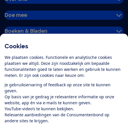
Doe mee
Boeken & Bladen
Cookies
Download de app
We plaatsen cookies. Functionele en analytische cookies
plaatsen we altijd. Deze zijn noodzakelijk om bepaalde
functionaliteiten goed te laten werken en gebruik te kunnen
meten. Er zijn ook cookies naar keuze om:
Alles over de
Consumentenbond-
Je gebruikservaring of feedback op onze site te kunnen
app
geven.
Op basis van je gedrag je relevantere informatie op onze
website, app én via e-mails te kunnen geven.
Algemene Voorwaarden
Privacyverklaring
YouTube-video’s te kunnen bekijken.
Cookiebeleid
Privacyvoorkeuren
Wijzigen & opzeggen
Relevante aanbiedingen van de Consumentenbond op
Toegankelijkheid
andere sites te krijgen.
RSS-feed nieuws
Facebook
Twitter
Instagram
Youtube
LinkedIn