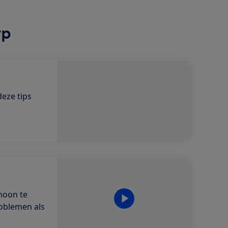
rp
deze tips
hoon te
oblemen als