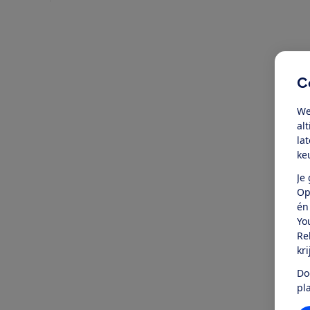
C
We
al
la
ke
Je
Op
én
Yo
Re
kr
Do
pl