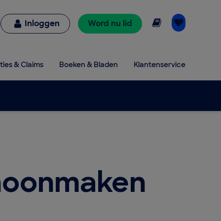
Online lezen
Inloggen
Word nu lid
ties & Claims
Boeken & Bladen
Klantenservice
choonmaken