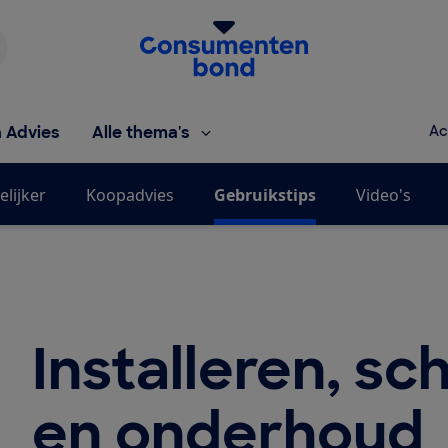
Homepage van de Consumentenbond
h Advies
Alle thema's
Ac
elijker
Koopadvies
Gebruikstips
Video's
Installeren, s
en onderhoud