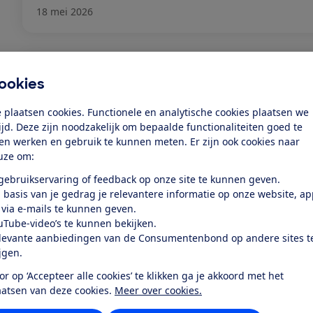
18 mei 2026
Wasmachine: problemen oplossen
ookies
Het is heel vervelend als je wasmachine niet meer (
 plaatsen cookies. Functionele en analytische cookies plaatsen we
Wij helpen je op weg bij het oplossen van veelvoo
tijd. Deze zijn noodzakelijk om bepaalde functionaliteiten goed te
problemen.
ten werken en gebruik te kunnen meten. Er zijn ook cookies naar
uze om:
9 maart 2026
 gebruikservaring of feedback op onze site te kunnen geven.
 basis van je gedrag je relevantere informatie op onze website, a
 via e-mails te kunnen geven.
uTube-video’s te kunnen bekijken.
Wasmachine kapot: wat nu?
levante aanbiedingen van de Consumentenbond op andere sites t
ijgen.
Is je wasmachine kapot? Dat is flink balen! Gelukkig 
vaak wat aan doen. Doorloop deze stappen zodat je
or op ‘Accepteer alle cookies’ te klikken ga je akkoord met het
hopelijk weer een goedwerkende wasmachine hebt.
aatsen van deze cookies.
Meer over cookies.