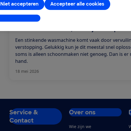
4 maart 2026
Niet accepteren
Accepteer alle cookies
stellingen aanpassen
Wasmachine stinkt, zo los je het op
Een stinkende wasmachine komt vaak door vervuilin
verstopping. Gelukkig kun je dit meestal snel oplos
soms is alleen schoonmaken niet genoeg. Dan is er
hand.
18 mei 2026
Service &
Over ons
Contact
Wie zijn we
W