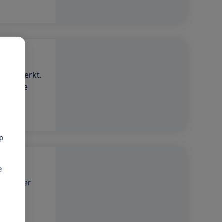
goed) werkt.
rkomende
pp
e
kun je er
 straks