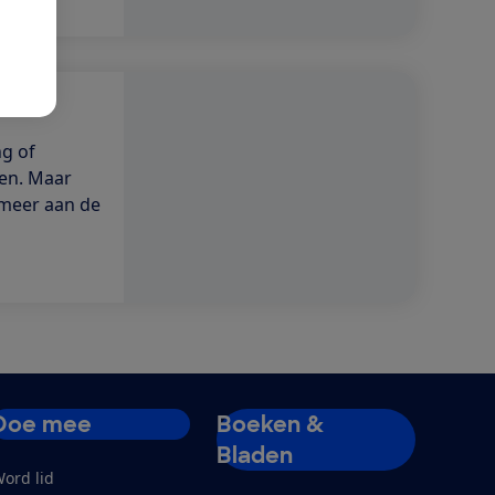
g of
sen. Maar
 meer aan de
Doe mee
Boeken &
Bladen
ord lid