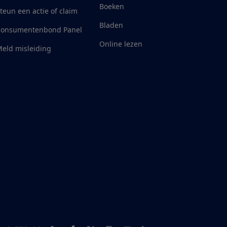
Boeken
teun een actie of claim
Bladen
Consumentenbond Panel
Online lezen
eld misleiding