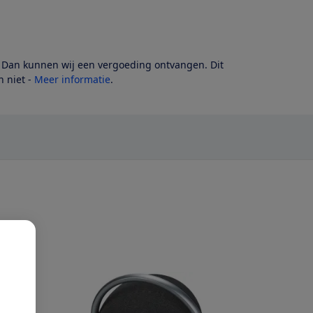
? Dan kunnen wij een vergoeding ontvangen. Dit
 niet -
Meer informatie
.