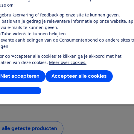
uze om:
 gebruikservaring of feedback op onze site te kunnen geven.
 basis van je gedrag je relevantere informatie op onze website, a
 via e-mails te kunnen geven.
uTube-video’s te kunnen bekijken.
levante aanbiedingen van de Consumentenbond op andere sites t
all
Samsung
ijgen.
 II crème
Music Studio 5 LS50H zwart
or op ‘Accepteer alle cookies’ te klikken ga je akkoord met het
k test
Bekijk test
aatsen van deze cookies.
Meer over cookies.
Prijs
Niet accepteren
Accepteer alle cookies
€ 299,-
stellingen aanpassen
dloze speaker
Type draadloze speaker
 / met accu
Wifi & bluetooth / zonder accu
k alle geteste producten