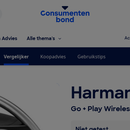
Homepage van de Consumentenbond
h Advies
Alle thema's
Ac
Vergelijker
Koopadvies
Gebruikstips
Harman
Go + Play Wireles
Niet getest