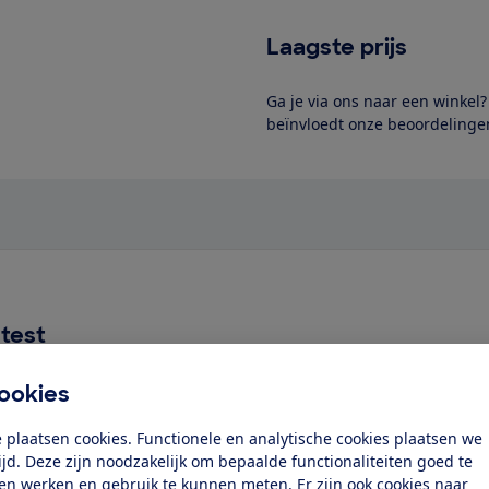
Laagste prijs
Ga je via ons naar een winkel
beïnvloedt onze beoordelingen
test
ducten hebben we wel getest
ookies
 plaatsen cookies. Functionele en analytische cookies plaatsen we
tijd. Deze zijn noodzakelijk om bepaalde functionaliteiten goed te
ten werken en gebruik te kunnen meten. Er zijn ook cookies naar