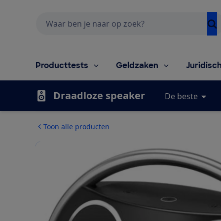
Zoeken
Producttests
Geldzaken
Juridisc
Draadloze speaker
De beste
Toon alle producten