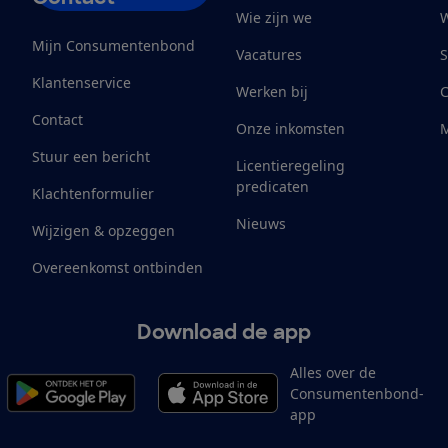
Wie zijn we
W
Mijn Consumentenbond
Vacatures
S
Klantenservice
Werken bij
Contact
Onze inkomsten
M
Stuur een bericht
Licentieregeling
predicaten
Klachtenformulier
Nieuws
Wijzigen & opzeggen
Overeenkomst ontbinden
Download de app
Alles over de
Consumentenbond-
app