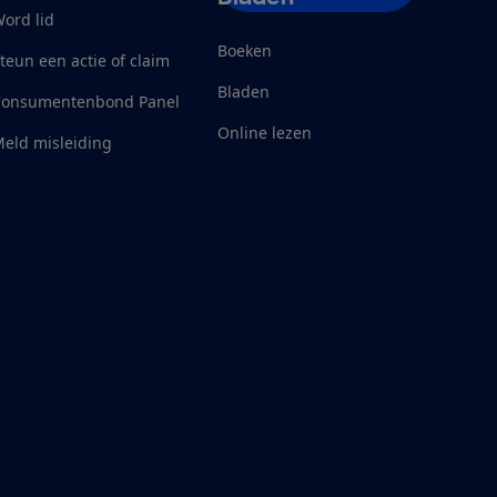
ord lid
Boeken
teun een actie of claim
Bladen
Consumentenbond Panel
Online lezen
eld misleiding