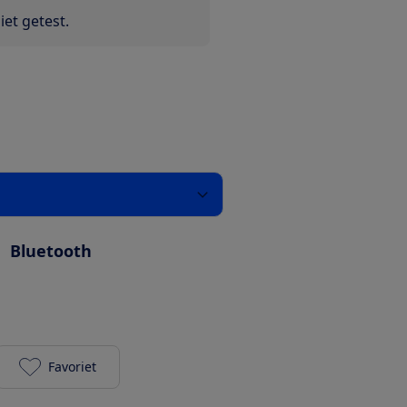
et getest.
:
Bluetooth
Favoriet
Harman Kardon Go + Play Wireless 2.0 toevoegen a