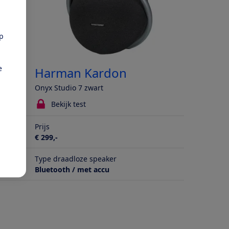
pp
e
Harman Kardon
Onyx Studio 7 zwart
Bekijk test
Prijs
€ 299,-
Type draadloze speaker
Bluetooth / met accu