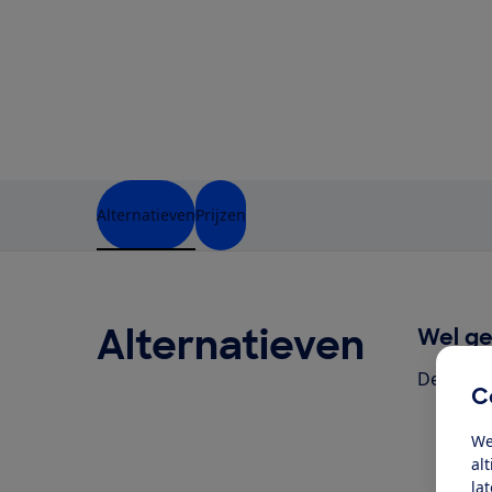
Alternatieven
Prijzen
Alternatieven
Wel ge
Deze pro
C
We
al
la