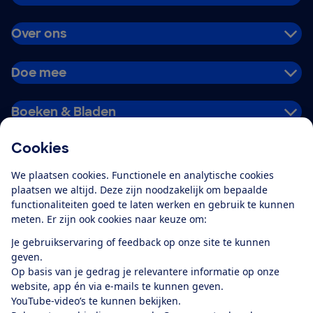
Over ons
Doe mee
Boeken & Bladen
Cookies
Download de app
We plaatsen cookies. Functionele en analytische cookies
plaatsen we altijd. Deze zijn noodzakelijk om bepaalde
functionaliteiten goed te laten werken en gebruik te kunnen
meten. Er zijn ook cookies naar keuze om:
Alles over de
Consumentenbond-
Je gebruikservaring of feedback op onze site te kunnen
app
geven.
Op basis van je gedrag je relevantere informatie op onze
website, app én via e-mails te kunnen geven.
Algemene Voorwaarden
Privacyverklaring
YouTube-video’s te kunnen bekijken.
Cookiebeleid
Privacyvoorkeuren
Wijzigen & opzeggen