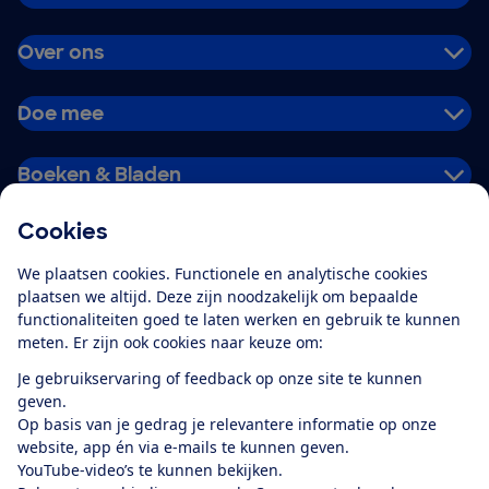
Over ons
Doe mee
Boeken & Bladen
Cookies
Download de app
We plaatsen cookies. Functionele en analytische cookies
plaatsen we altijd. Deze zijn noodzakelijk om bepaalde
functionaliteiten goed te laten werken en gebruik te kunnen
meten. Er zijn ook cookies naar keuze om:
Alles over de
Consumentenbond-
Je gebruikservaring of feedback op onze site te kunnen
app
geven.
Op basis van je gedrag je relevantere informatie op onze
website, app én via e-mails te kunnen geven.
Algemene Voorwaarden
Privacyverklaring
YouTube-video’s te kunnen bekijken.
Cookiebeleid
Privacyvoorkeuren
Wijzigen & opzeggen