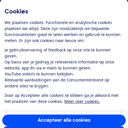
Cookies
Download de app
We plaatsen cookies. Functionele en analytische cookies
plaatsen we altijd. Deze zijn noodzakelijk om bepaalde
functionaliteiten goed te laten werken en gebruik te kunnen
meten. Er zijn ook cookies naar keuze om:
Alles over de
Consumentenbond-
Je gebruikservaring of feedback op onze site te kunnen
app
geven.
Op basis van je gedrag je relevantere informatie op onze
website, app én via e-mails te kunnen geven.
Algemene Voorwaarden
Privacyverklaring
YouTube-video’s te kunnen bekijken.
Cookiebeleid
Privacyvoorkeuren
Wijzigen & opzeggen
Relevante aanbiedingen van de Consumentenbond op
Toegankelijkheid
andere sites te krijgen.
RSS-feed nieuws
Facebook
Twitter
Instagram
Youtube
LinkedIn
Door op ‘Accepteer alle cookies’ te klikken ga je akkoord met
het plaatsen van deze cookies.
Meer over cookies.
12.901
consumenten
beoordelen de Consumentenbond
met gemiddeld
een
8,4
Accepteer alle cookies