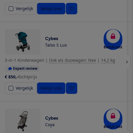
Vergelijk
Bekijk snel
Cybex
Talos S Lux
Bekijk test
3-in-1 Kinderwagen
|
Ook als duowagen: Nee
|
14,2 kg
Expert review
€ 850,-
Richtprijs
Vergelijk
Bekijk snel
Cybex
Coya
Bekijk test