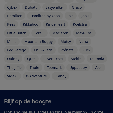
Cybex
Dubatti
Easywalker
Graco
Hamilton
Hamilton by Yoop
Joie
Joolz
Kees
Kikkaboo
Kinderkraft
Koelstra
Little Dutch
Lorelli
Maclaren
Maxi-Cosi
Mima
Mountain Buggy
Mutsy
Nuna
Peg Perego
Phil & Teds
Prénatal
Puck
Quinny
Qute
Silver Cross
Stokke
Teutonia
The Jiffle
Thule
Topmark
Uppababy
Veer
VidaXL
X-Adventure
iCandy
Blijf op de hoogte
Ontvang nieuws, acties en tips in je mailbox. In onze