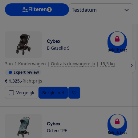
Filteren
3
Cybex
E-Gazelle S
Bekijk test
3-in-1 Kinderwagen
|
Ook als duowagen: Ja
|
15,5 kg
Expert review
€ 1.325,-
Richtprijs
Vergelijk
Bekijk snel
Cybex
Orfeo TPE
Bekijk test