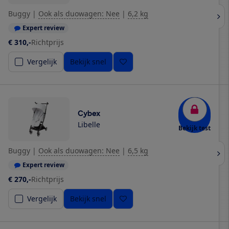
Buggy
|
Ook als duowagen: Nee
|
6,2 kg
Expert review
€ 310,-
Richtprijs
Vergelijk
Bekijk snel
Cybex
Libelle
Bekijk test
Buggy
|
Ook als duowagen: Nee
|
6,5 kg
Expert review
€ 270,-
Richtprijs
Vergelijk
Bekijk snel