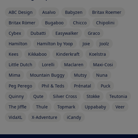
ABC Design
Asalvo
Babyzen
Britax Roemer
Britax Römer
Bugaboo
Chicco
Chipolini
Cybex
Dubatti
Easywalker
Graco
Hamilton
Hamilton by Yoop
Joie
Joolz
Kees
Kikkaboo
Kinderkraft
Koelstra
Little Dutch
Lorelli
Maclaren
Maxi-Cosi
Mima
Mountain Buggy
Mutsy
Nuna
Peg Perego
Phil & Teds
Prénatal
Puck
Quinny
Qute
Silver Cross
Stokke
Teutonia
The Jiffle
Thule
Topmark
Uppababy
Veer
VidaXL
X-Adventure
iCandy