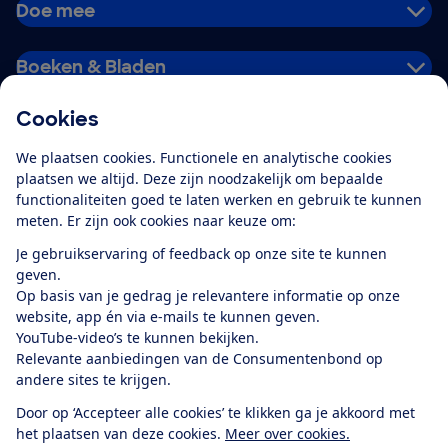
Doe mee
Boeken & Bladen
Cookies
Download de app
We plaatsen cookies. Functionele en analytische cookies
plaatsen we altijd. Deze zijn noodzakelijk om bepaalde
functionaliteiten goed te laten werken en gebruik te kunnen
meten. Er zijn ook cookies naar keuze om:
Alles over de
Consumentenbond-
Je gebruikservaring of feedback op onze site te kunnen
app
geven.
Op basis van je gedrag je relevantere informatie op onze
website, app én via e-mails te kunnen geven.
Algemene Voorwaarden
Privacyverklaring
YouTube-video’s te kunnen bekijken.
Cookiebeleid
Privacyvoorkeuren
Wijzigen & opzeggen
Relevante aanbiedingen van de Consumentenbond op
Toegankelijkheid
andere sites te krijgen.
RSS-feed nieuws
Facebook
Twitter
Instagram
Youtube
LinkedIn
Door op ‘Accepteer alle cookies’ te klikken ga je akkoord met
het plaatsen van deze cookies.
Meer over cookies.
12.901
consumenten
beoordelen de Consumentenbond
met gemiddeld