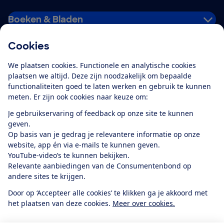
Boeken & Bladen
Cookies
Download de app
We plaatsen cookies. Functionele en analytische cookies
plaatsen we altijd. Deze zijn noodzakelijk om bepaalde
functionaliteiten goed te laten werken en gebruik te kunnen
meten. Er zijn ook cookies naar keuze om:
Alles over de
Consumentenbond-
Je gebruikservaring of feedback op onze site te kunnen
app
geven.
Op basis van je gedrag je relevantere informatie op onze
website, app én via e-mails te kunnen geven.
Algemene Voorwaarden
Privacyverklaring
YouTube-video’s te kunnen bekijken.
Cookiebeleid
Privacyvoorkeuren
Wijzigen & opzeggen
Relevante aanbiedingen van de Consumentenbond op
Toegankelijkheid
andere sites te krijgen.
RSS-feed nieuws
Facebook
Twitter
Instagram
Youtube
LinkedIn
Door op ‘Accepteer alle cookies’ te klikken ga je akkoord met
het plaatsen van deze cookies.
Meer over cookies.
12.901
consumenten
beoordelen de Consumentenbond
met gemiddeld
een
8,4