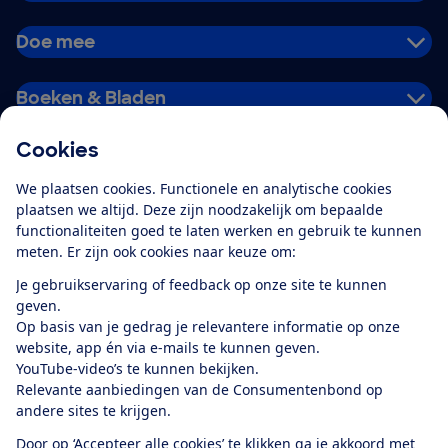
Doe mee
Boeken & Bladen
Cookies
Download de app
We plaatsen cookies. Functionele en analytische cookies
plaatsen we altijd. Deze zijn noodzakelijk om bepaalde
functionaliteiten goed te laten werken en gebruik te kunnen
meten. Er zijn ook cookies naar keuze om:
Alles over de
Consumentenbond-
Je gebruikservaring of feedback op onze site te kunnen
app
geven.
Op basis van je gedrag je relevantere informatie op onze
website, app én via e-mails te kunnen geven.
Algemene Voorwaarden
Privacyverklaring
YouTube-video’s te kunnen bekijken.
Cookiebeleid
Privacyvoorkeuren
Wijzigen & opzeggen
Relevante aanbiedingen van de Consumentenbond op
Toegankelijkheid
andere sites te krijgen.
RSS-feed nieuws
Facebook
Twitter
Instagram
Youtube
LinkedIn
Door op ‘Accepteer alle cookies’ te klikken ga je akkoord met