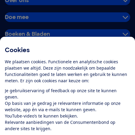
Over ons
Doe mee
Boeken & Bladen
Cookies
Download de app
We plaatsen cookies. Functionele en analytische cookies
plaatsen we altijd. Deze zijn noodzakelijk om bepaalde
functionaliteiten goed te laten werken en gebruik te kunnen
meten. Er zijn ook cookies naar keuze om:
Alles over de
Consumentenbond-
Je gebruikservaring of feedback op onze site te kunnen
app
geven.
Op basis van je gedrag je relevantere informatie op onze
website, app én via e-mails te kunnen geven.
Algemene Voorwaarden
Privacyverklaring
YouTube-video’s te kunnen bekijken.
Cookiebeleid
Privacyvoorkeuren
Wijzigen & opzeggen
Relevante aanbiedingen van de Consumentenbond op
Toegankelijkheid
andere sites te krijgen.