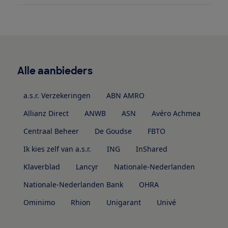
Alle aanbieders
a.s.r. Verzekeringen
ABN AMRO
Allianz Direct
ANWB
ASN
Avéro Achmea
Centraal Beheer
De Goudse
FBTO
Ik kies zelf van a.s.r.
ING
InShared
Klaverblad
Lancyr
Nationale-Nederlanden
Nationale-Nederlanden Bank
OHRA
Ominimo
Rhion
Unigarant
Univé