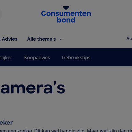
Homepage van de Consumentenbond
h Advies
Alle thema's
Ac
lijker
Koopadvies
Gebruikstips
camera's
eker
ben een zoeker. Dit kan wel handig zijn. Maar wat zijn dan d