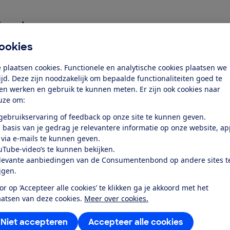
rhouden
incipe weinig onderhoud. Toch is het verstandig een camer
ookies
oor de accu te zorgen.
 plaatsen cookies. Functionele en analytische cookies plaatsen we
tijd. Deze zijn noodzakelijk om bepaalde functionaliteiten goed te
ten werken en gebruik te kunnen meten. Er zijn ook cookies naar
mera
uze om:
bruiken fotocamera’s om mee te vloggen. Welke eisen mo
 gebruikservaring of feedback op onze site te kunnen geven.
 vlogcamera?
 basis van je gedrag je relevantere informatie op onze website, a
 via e-mails te kunnen geven.
uTube-video’s te kunnen bekijken.
levante aanbiedingen van de Consumentenbond op andere sites t
ijgen.
 mm naar x
en cameralens wordt op verschillende manieren aangeduid
or op ‘Accepteer alle cookies’ te klikken ga je akkoord met het
aatsen van deze cookies.
Meer over cookies.
Niet accepteren
Accepteer alle cookies