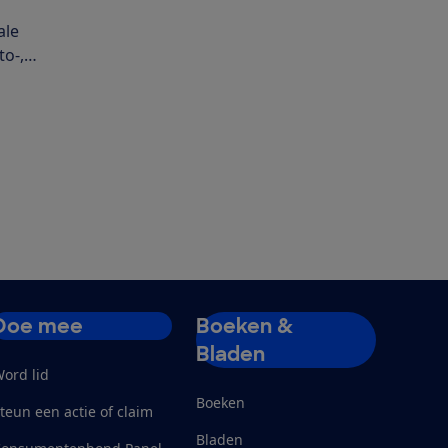
ale
to-,
Doe mee
Boeken &
Bladen
ord lid
Boeken
teun een actie of claim
Bladen