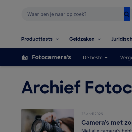
Zoeken
Producttests
Geldzaken
Juridisc
Fotocamera's
De beste
Verge
Archief Foto
23 april 2026
Camera's met zo
Niet alle camera’s heb