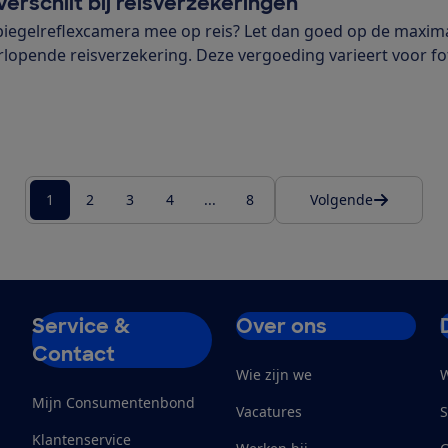
erschilt bij reisverzekeringen
spiegelreflexcamera mee op reis? Let dan goed op de maxim
lopende reisverzekering. Deze vergoeding varieert voor fo
ur. Dit verschilt van €300 tot €3500 per persoon.
1
2
3
4
8
Volgende
...
Service &
Over ons
Contact
Wie zijn we
W
Mijn Consumentenbond
Vacatures
S
Klantenservice