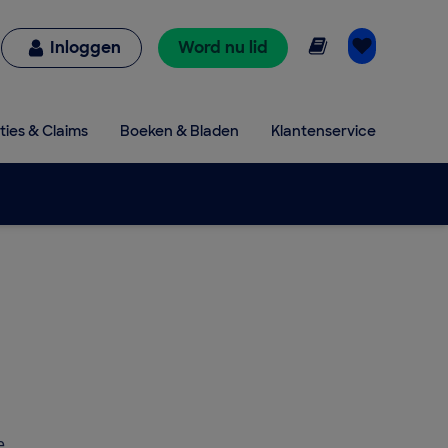
Online lezen
Inloggen
Word nu lid
ties & Claims
Boeken & Bladen
Klantenservice
e