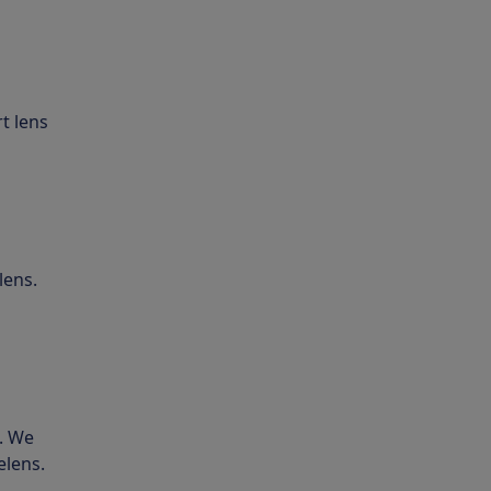
t lens
lens.
t. We
elens.