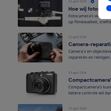
|
23 april 2026
Hoe wij fotocame
In
Fotocamera’s worden in
op filmkwaliteit, snelhe
23 april 2026
Camera-reparati
Camera's en objectieve
repareren en reinigen
23 april 2026
Compactcamera’
Compactcamera’s kunnen
betere controle wil d
23 april 2026