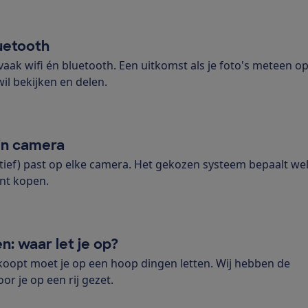
uetooth
ak wifi én bluetooth. Een uitkomst als je foto's meteen op
il bekijken en delen.
jn camera
ectief) past op elke camera. Het gekozen systeem bepaalt we
unt kopen.
: waar let je op?
koopt moet je op een hoop dingen letten. Wij hebben de
or je op een rij gezet.