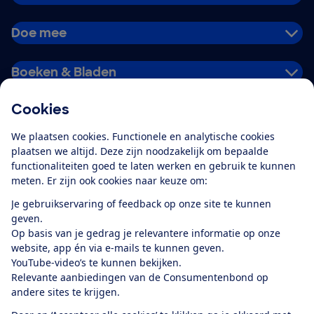
Doe mee
Boeken & Bladen
Cookies
Download de app
We plaatsen cookies. Functionele en analytische cookies
plaatsen we altijd. Deze zijn noodzakelijk om bepaalde
functionaliteiten goed te laten werken en gebruik te kunnen
meten. Er zijn ook cookies naar keuze om:
Alles over de
Consumentenbond-
Je gebruikservaring of feedback op onze site te kunnen
app
geven.
Op basis van je gedrag je relevantere informatie op onze
website, app én via e-mails te kunnen geven.
Algemene Voorwaarden
Privacyverklaring
YouTube-video’s te kunnen bekijken.
Cookiebeleid
Privacyvoorkeuren
Wijzigen & opzeggen
Relevante aanbiedingen van de Consumentenbond op
Toegankelijkheid
andere sites te krijgen.
RSS-feed nieuws
Facebook
Twitter
Instagram
Youtube
LinkedIn