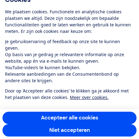
Download de app
We plaatsen cookies. Functionele en analytische cookies
plaatsen we altijd. Deze zijn noodzakelijk om bepaalde
functionaliteiten goed te laten werken en gebruik te kunnen
meten. Er zijn ook cookies naar keuze om:
Alles over de
Consumentenbond-
Je gebruikservaring of feedback op onze site te kunnen
app
geven.
Op basis van je gedrag je relevantere informatie op onze
website, app én via e-mails te kunnen geven.
Algemene Voorwaarden
Privacyverklaring
YouTube-video’s te kunnen bekijken.
Cookiebeleid
Privacyvoorkeuren
Wijzigen & opzeggen
Relevante aanbiedingen van de Consumentenbond op
Toegankelijkheid
andere sites te krijgen.
RSS-feed nieuws
Facebook
Twitter
Instagram
Youtube
LinkedIn
Door op ‘Accepteer alle cookies’ te klikken ga je akkoord met
het plaatsen van deze cookies.
Meer over cookies.
12.901
consumenten
beoordelen de Consumentenbond
met gemiddeld
een
8,4
Accepteer alle cookies
Niet accepteren