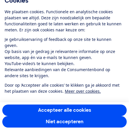
Cookies
Download de app
We plaatsen cookies. Functionele en analytische cookies
plaatsen we altijd. Deze zijn noodzakelijk om bepaalde
functionaliteiten goed te laten werken en gebruik te kunnen
meten. Er zijn ook cookies naar keuze om:
Alles over de
Consumentenbond-
Je gebruikservaring of feedback op onze site te kunnen
app
geven.
Op basis van je gedrag je relevantere informatie op onze
website, app én via e-mails te kunnen geven.
Algemene Voorwaarden
Privacyverklaring
YouTube-video’s te kunnen bekijken.
Cookiebeleid
Privacyvoorkeuren
Wijzigen & opzeggen
Relevante aanbiedingen van de Consumentenbond op
Toegankelijkheid
andere sites te krijgen.
RSS-feed nieuws
Facebook
Twitter
Instagram
Youtube
LinkedIn
Door op ‘Accepteer alle cookies’ te klikken ga je akkoord met
het plaatsen van deze cookies.
Meer over cookies.
12.901
consumenten
beoordelen de Consumentenbond
met gemiddeld
een
8,4
Accepteer alle cookies
Niet accepteren