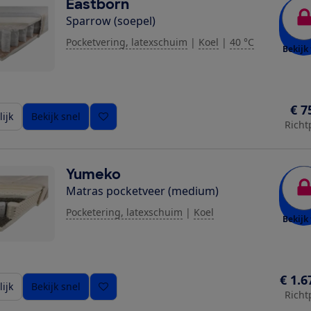
Eastborn
Sparrow (soepel)
Pocketvering, latexschuim
|
Koel
|
40 °C
Bekijk 
ziging toe
€ 7
ijk
Bekijk snel
Richt
Yumeko
Matras pocketveer (medium)
Pocketering, latexschuim
|
Koel
Bekijk 
€ 1.6
ijk
Bekijk snel
Richt