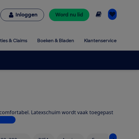
Online lezen
Inloggen
Word nu lid
ties & Claims
Boeken & Bladen
Klantenservice
t comfortabel. Latexschuim wordt vaak toegepast
s meer