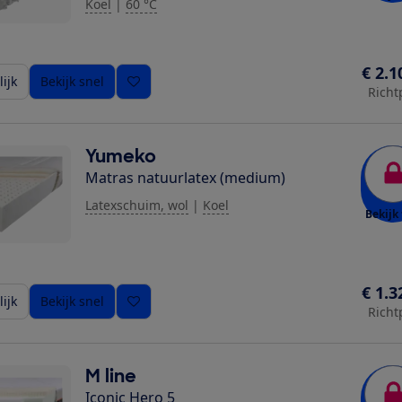
Koel
|
60 °C
€ 2.1
ijk
Bekijk snel
Richt
Yumeko
Matras natuurlatex (medium)
Latexschuim, wol
|
Koel
Bekijk 
€ 1.3
ijk
Bekijk snel
Richt
M line
Iconic Hero 5