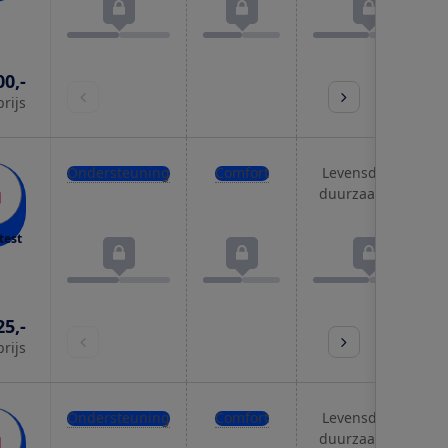
00,-
prijs
Ondersteuning
Comfort
Levensduur &
duurzaamheid
test
25,-
prijs
Ondersteuning
Comfort
Levensduur &
duurzaamheid