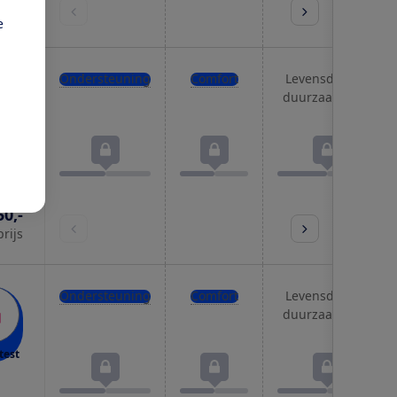
prijs
e
Ondersteuning
Comfort
Levensduur &
duurzaamheid
test
50,-
prijs
Ondersteuning
Comfort
Levensduur &
duurzaamheid
test