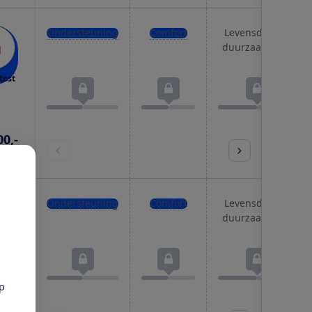
Ondersteuning
Comfort
Levensduur &
duurzaamheid
test
00,-
prijs
Ondersteuning
Comfort
Levensduur &
duurzaamheid
test
pp
20,-