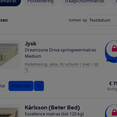
exmatras
Pocketvering
Traagschuimmatras
aten
Sorteer op
Jysk
Dreamzone Driva springveermatras
Medium
Bekijk 
Pocketvering, latex, PU schuim
|
Koel
|
60
°C
€ 7
ijk
Bekijk snel
Richt
Kårlsson (Beter Bed)
Excellence matras (tot 120 kg)