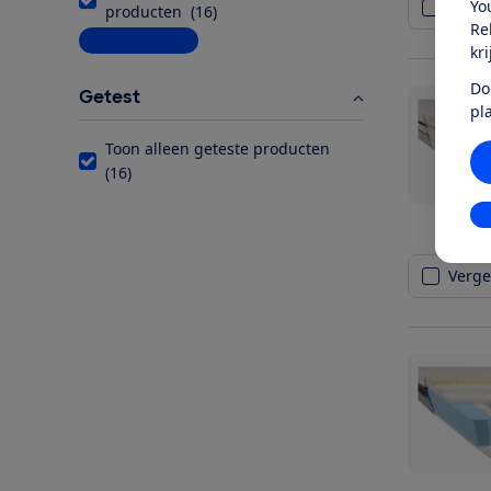
Yo
Vergel
producten
(
16
)
Re
Meer informatie
kr
Do
Getest
pl
Toon alleen geteste producten
(
16
)
In
Vergel