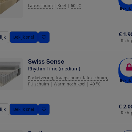
Latexschuim
|
Koel
|
60 °C
Bekijk 
€ 1.9
ijk
Bekijk snel
Richt
Swiss Sense
Rhythm Time (medium)
Pocketvering, traagschuim, latexschuim,
Bekijk 
PU schuim
|
Warm noch koel
|
40 °C
€ 2.0
ijk
Bekijk snel
Richt