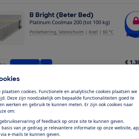
B Bright (Beter Bed)
Platinum Coolmax 200 (tot 100 kg)
Pocketvering, latexschuim
|
Koel
|
60 °C
Bekijk 
€ 1.3
ijk
Bekijk snel
Richt
ookies
Beddenreus Luxe
 plaatsen cookies. Functionele en analytische cookies plaatsen we
Excellent Latex
tijd. Deze zijn noodzakelijk om bepaalde functionaliteiten goed te
ten werken en gebruik te kunnen meten. Er zijn ook cookies naar
Pocketvering, latexschuim, traagschuim,
uze om:
Bekijk 
PU schuim
|
Warm noch koel
|
40 °C
 gebruikservaring of feedback op onze site te kunnen geven.
 basis van je gedrag je relevantere informatie op onze website, a
 via e-mails te kunnen geven.
€ 7