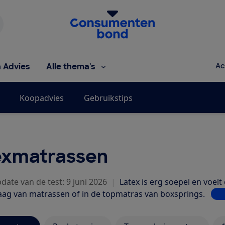
Homepage van de Consumentenbond
h Advies
Alle thema's
Ac
Koopadvies
Gebruikstips
exmatrassen
date van de test: 9 juni 2026
|
Latex is erg soepel en voel
laag van matrassen of in de topmatras van boxsprings.
Lee