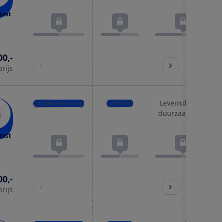
test
00,-
prijs
Ondersteuning
Comfort
Levensduur &
duurzaamheid
test
00,-
prijs