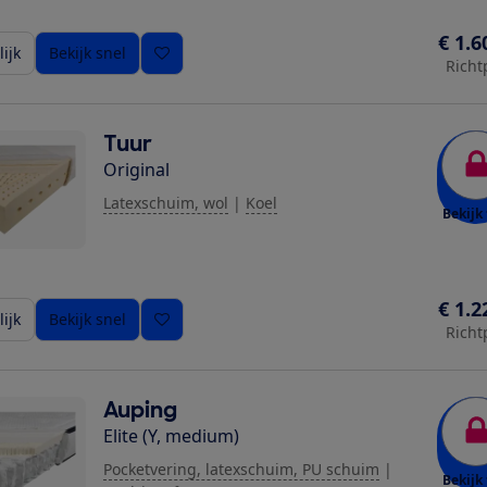
€ 1.6
ijk
Bekijk snel
Richt
Tuur
Original
Latexschuim, wol
|
Koel
Bekijk 
€ 1.2
ijk
Bekijk snel
Richt
Auping
Elite (Y, medium)
Pocketvering, latexschuim, PU schuim
|
Bekijk 