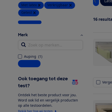
Lat
Met latex
Verkrijgbaar
Getest
16
result
Wis alle filters
Merk
Zoek op merken...
Auping
(
1
)
Alle opties
Ook toegang tot deze
Vergel
test?
Ontdek het beste product voor jou.
Word ook lid en vergelijk producten
op alle testoordelen.
Bekijk hier hoe wij testen