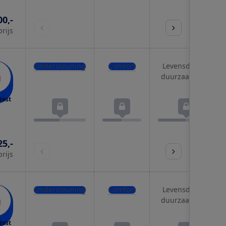
00,-
prijs
Ondersteuning
Comfort
Levensduur &
duurzaamheid
test
25,-
prijs
Ondersteuning
Comfort
Levensduur &
duurzaamheid
test