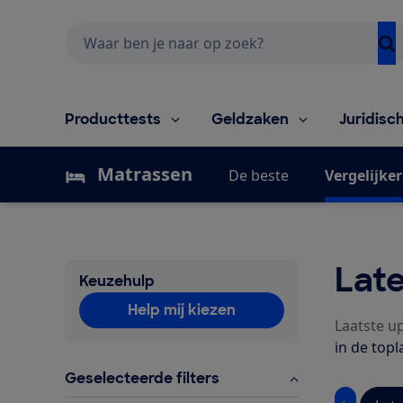
Zoeken
Producttests
Geldzaken
Juridisc
Matrassen
De beste
Vergelijker
Lat
Keuzehulp
Help mij kiezen
Laatste up
in de top
Geselecteerde filters