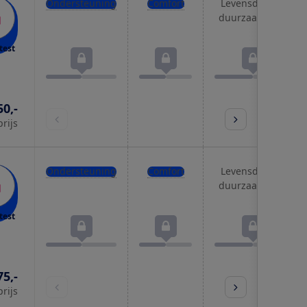
Ondersteuning
Comfort
Levensduur &
duurzaamheid
test
50,-
prijs
Ondersteuning
Comfort
Levensduur &
duurzaamheid
test
75,-
prijs