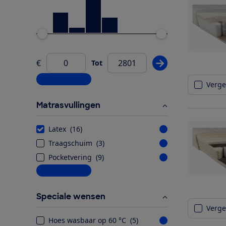
Ondergrens
Bovengrens
€
Tot
Pas prijsfilter wij
Van
Meer informatie
Vergel
Matrasvullingen
Latex
(
16
)
Traagschuim
(
3
)
Pocketvering
(
9
)
Meer informatie
Speciale wensen
Vergel
Hoes wasbaar op 60 °C
(
5
)