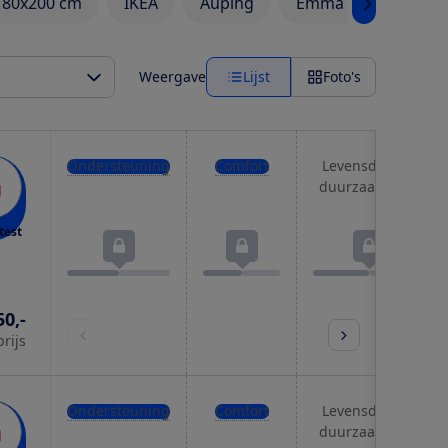
180x200 cm
IKEA
Auping
Emma
M line
Weergave
Lijst
Foto's
Ondersteuning
Comfort
Levensduur &
duurzaamheid
test
50,-
prijs
Ondersteuning
Comfort
Levensduur &
duurzaamheid