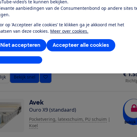
uTube-video’s te kunnen bekijken.
ijk
Bekijk snel
Richt
levante aanbiedingen van de Consumentenbond op andere sites t
ijgen.
or op ‘Accepteer alle cookies’ te klikken ga je akkoord met het
Swiss Sense
aatsen van deze cookies.
Meer over cookies.
Kameo Custom Pro (Pressure relief
comfortlaag)
Niet accepteren
Accepteer alle cookies
Bekijk 
Pocketvering, latexschuim, PU schuim
|
Warm noch koel
|
60 °C
stellingen aanpassen
€ 1.5
ijk
Bekijk snel
Richt
Avek
Ouro X9 (standaard)
Pocketvering, latexschuim, PU schuim
|
Bekijk 
Koel