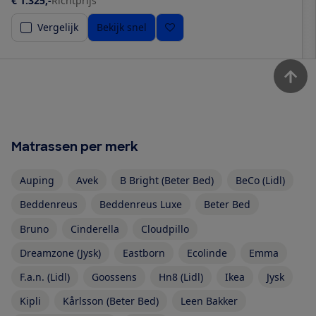
€ 1.325,-
Richtprijs
Vergelijk
Bekijk snel
Matrassen per merk
Auping
Avek
B Bright (Beter Bed)
BeCo (Lidl)
Beddenreus
Beddenreus Luxe
Beter Bed
Bruno
Cinderella
Cloudpillo
Dreamzone (Jysk)
Eastborn
Ecolinde
Emma
F.a.n. (Lidl)
Goossens
Hn8 (Lidl)
Ikea
Jysk
Kipli
Kårlsson (Beter Bed)
Leen Bakker