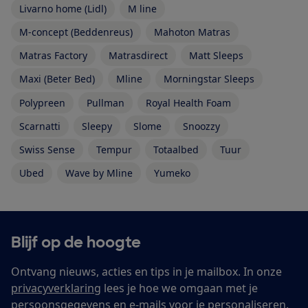
Livarno home (Lidl)
M line
M-concept (Beddenreus)
Mahoton Matras
Matras Factory
Matrasdirect
Matt Sleeps
Maxi (Beter Bed)
Mline
Morningstar Sleeps
Polypreen
Pullman
Royal Health Foam
Scarnatti
Sleepy
Slome
Snoozzy
Swiss Sense
Tempur
Totaalbed
Tuur
Ubed
Wave by Mline
Yumeko
Blijf op de hoogte
Ontvang nieuws, acties en tips in je mailbox. In onze
privacyverklaring
lees je hoe we omgaan met je
persoonsgegevens en e-mails voor je personaliseren.