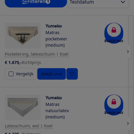
Filteren
1
Yumeko
Matras
pocketveer
Bekijk test
(medium)
Pocketering, latexschuim
|
Koel
€ 1.675,-
Richtprijs
Vergelijk
Bekijk snel
Yumeko
Matras
natuurlatex
Bekijk test
(medium)
Latexschuim, wol
|
Koel