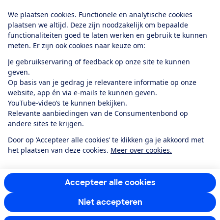
Download de app
We plaatsen cookies. Functionele en analytische cookies
plaatsen we altijd. Deze zijn noodzakelijk om bepaalde
functionaliteiten goed te laten werken en gebruik te kunnen
meten. Er zijn ook cookies naar keuze om:
Alles over de
Consumentenbond-
Je gebruikservaring of feedback op onze site te kunnen
app
geven.
Op basis van je gedrag je relevantere informatie op onze
website, app én via e-mails te kunnen geven.
Algemene Voorwaarden
Privacyverklaring
YouTube-video’s te kunnen bekijken.
Cookiebeleid
Privacyvoorkeuren
Wijzigen & opzeggen
Relevante aanbiedingen van de Consumentenbond op
Toegankelijkheid
andere sites te krijgen.
RSS-feed nieuws
Facebook
Twitter
Instagram
Youtube
LinkedIn
Door op ‘Accepteer alle cookies’ te klikken ga je akkoord met
het plaatsen van deze cookies.
Meer over cookies.
12.901
consumenten
beoordelen de Consumentenbond
met gemiddeld
een
8,4
Accepteer alle cookies
Niet accepteren