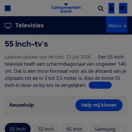
Inloggen
Televisies
Menu
55 inch-tv's
Laatste update van de test: 23 juli 2026
|
Een 55 inch-
televisie heeft een schermdiagonaal van ongeveer 140
cm. Dat is een mooi formaat voor als de afstand van je
zitplaats tot de tv 3 tot 3,5 meter is. Kies de beste 55
inch-tv door ze bij ons te vergelijken.
Lees meer
Keuzehulp
Help mij kiezen
55 inch
32 inch
65 inch
Samsung
P