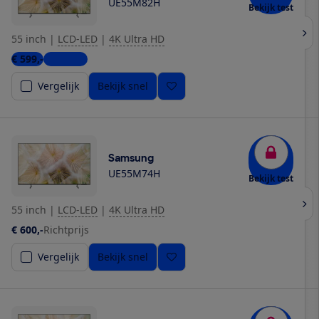
UE55M82H
Bekijk test
55 inch
|
LCD-LED
|
4K Ultra HD
€ 599,-
4 winkels
Vergelijk
Bekijk snel
Samsung
UE55M74H
Bekijk test
55 inch
|
LCD-LED
|
4K Ultra HD
€ 600,-
Richtprijs
Vergelijk
Bekijk snel