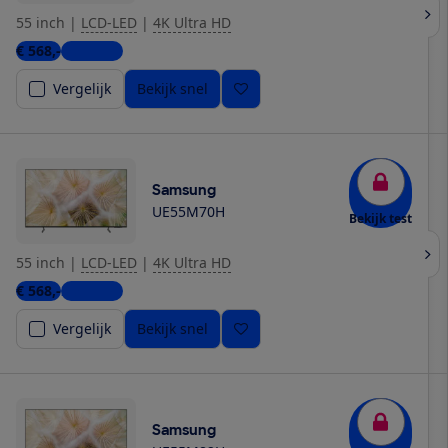
55 inch
|
LCD-LED
|
4K Ultra HD
€ 568,-
4 winkels
Vergelijk
Bekijk snel
Samsung
UE55M70H
Bekijk test
55 inch
|
LCD-LED
|
4K Ultra HD
€ 568,-
2 winkels
Vergelijk
Bekijk snel
Samsung