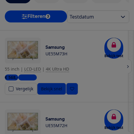
Filteren
3
Samsung
UE55M73H
Bekijk test
55 inch
|
LCD-LED
|
4K Ultra HD
€ 568,-
4 winkels
Vergelijk
Bekijk snel
Samsung
UE55M72H
Bekijk test