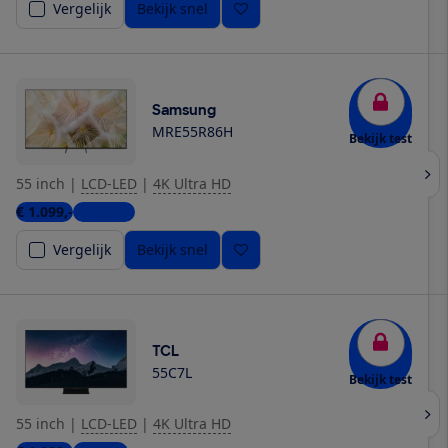
Vergelijk
Bekijk snel
Samsung
MRE55R86H
Bekijk test
55 inch
|
LCD-LED
|
4K Ultra HD
€ 1.099,-
6 winkels
Vergelijk
Bekijk snel
TCL
55C7L
Bekijk test
55 inch
|
LCD-LED
|
4K Ultra HD