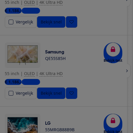
55 inch
|
OLED
|
4K Ultra HD
€ 1.186,-
3 winkels
Vergelijk
Bekijk snel
Samsung
QE55S85H
Bekijk test
55 inch
|
OLED
|
4K Ultra HD
€ 1.186,-
2 winkels
Vergelijk
Bekijk snel
LG
55MRGB88B9B
Bekijk test