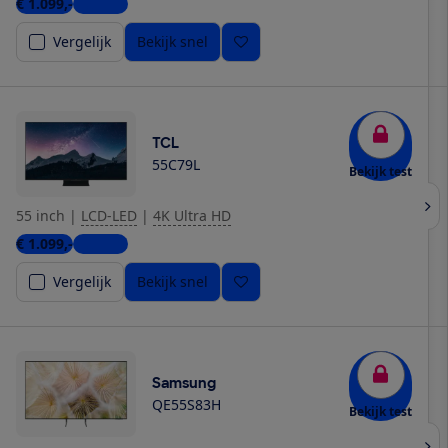
€ 1.099,-
1 winkel
Vergelijk
Bekijk snel
TCL
55C79L
Bekijk test
55 inch
|
LCD-LED
|
4K Ultra HD
€ 1.099,-
1 winkel
Vergelijk
Bekijk snel
Samsung
QE55S83H
Bekijk test