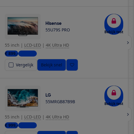
Hisense
55U79S PRO
Bekijk test
55 inch
|
LCD-LED
|
4K Ultra HD
€ 899,-
4 winkels
Vergelijk
Bekijk snel
LG
55MRGB87B9B
Bekijk test
55 inch
|
LCD-LED
|
4K Ultra HD
€ 999,-
2 winkels