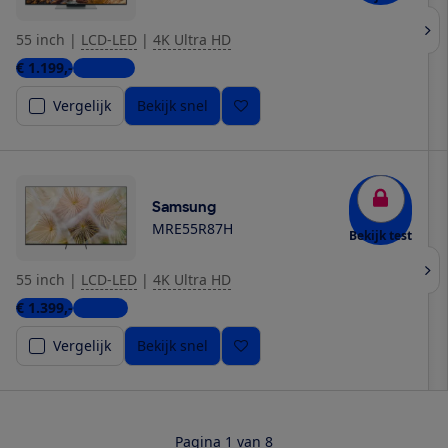
55 inch
|
LCD-LED
|
4K Ultra HD
€ 1.199,-
3 winkels
Vergelijk
Bekijk snel
Samsung
MRE55R87H
Bekijk test
55 inch
|
LCD-LED
|
4K Ultra HD
€ 1.399,-
1 winkel
Vergelijk
Bekijk snel
Pagina 1 van 8