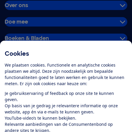
Over ons
Doe mee
Boeken & Bladen
Cookies
Download de app
We plaatsen cookies. Functionele en analytische cookies
plaatsen we altijd. Deze zijn noodzakelijk om bepaalde
functionaliteiten goed te laten werken en gebruik te kunnen
meten. Er zijn ook cookies naar keuze om:
Alles over de
Consumentenbond-
Je gebruikservaring of feedback op onze site te kunnen
app
geven.
Op basis van je gedrag je relevantere informatie op onze
website, app én via e-mails te kunnen geven.
Algemene Voorwaarden
Privacyverklaring
YouTube-video’s te kunnen bekijken.
Cookiebeleid
Privacyvoorkeuren
Wijzigen & opzeggen
Relevante aanbiedingen van de Consumentenbond op
Toegankelijkheid
andere sites te krijgen.