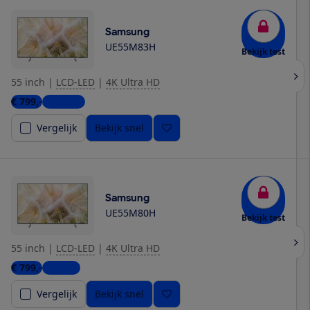
Samsung
UE55M83H
Bekijk test
55 inch
|
LCD-LED
|
4K Ultra HD
€ 799,-
3 winkels
Vergelijk
Bekijk snel
Samsung
UE55M80H
Bekijk test
55 inch
|
LCD-LED
|
4K Ultra HD
€ 799,-
1 winkel
Vergelijk
Bekijk snel