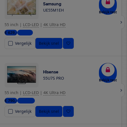
Samsung
UE55M1EH
Bekijk test
55 inch
|
LCD-LED
|
4K Ultra HD
€ 629,-
1 winkel
Vergelijk
Bekijk snel
Hisense
55U7S PRO
Bekijk test
55 inch
|
LCD-LED
|
4K Ultra HD
€ 790,-
2 winkels
Vergelijk
Bekijk snel